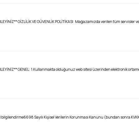
** GİZLİLİK VE GÜVENLİK POLİTİKASI Mağazamızda verilen tüm servisler ve ,………
* GENEL: 1.Kullanmakta olduğunuz web sitesi üzerinden elektronik ortamda sip
enel bilgilendirme6698 Sayılı Kişisel Verilerin Korunması Kanunu (bundan sonra KVKK 