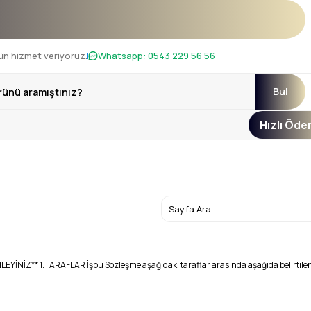
!
ün hizmet veriyoruz.
Whatsapp:
0543 229 56 56
Bul
Hızlı Öd
 1.TARAFLAR İşbu Sözleşme aşağıdaki taraflar arasında aşağıda belirtilen hüküm