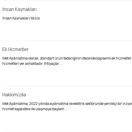
İnsan Kaynakları
İnsan Kaynakları Yazısı
Ek Hizmetler
Met Aydınlatma olarak, standart ürün tedariğinin ötesinde kapsamlı ek hizmetler
hizmetleri yer almaktadır. İhtiyaçlar ...
Hakkımızda
Met Aydınlatma, 2022 yılında aydınlatma ve elektrik sektöründe yenilikçi bir vi
hizmet kapasitesi ile ulaşmaya başlam ...