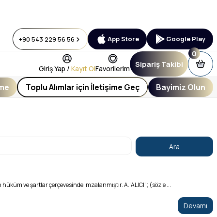
App Store
Google Play
+90 543 229 56 56
0
Sipariş Takibi
Giriş Yap /
Kayıt Ol
Favorilerim
eme
Toplu Alımlar için İletişime Geç
Bayimiz Olun
 ve şartlar çerçevesinde imzalanmıştır. A.‘ALICI’ ; (sözle ...
Devamı