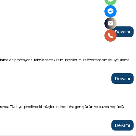
Devamı
malar, profesyonel teknik destek ile müşterilerimize özel tasarım ve uygulama
Devamı
asında Türkiye genelindeki müşterilerine daha geniş ürün yelpazesi ve güçlü
Devamı