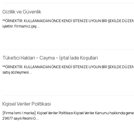
Gizlilik ve Güvenlik
**ÖRNEKTİR. KULLANMADAN ÖNCE KENDİ SİTENİZE UYGUN BİR ŞEKİLDE DÜZENLEYİNİZ
işletilir. Firmamız,çeş ...
Tüketici Haklari – Cayma – İptal İade Koşullari
**ÖRNEKTİR. KULLANMADAN ÖNCE KENDİ SİTENİZE UYGUN BİR ŞEKİLDE DÜZENLEYİNİZ*
satış sözleşmesi ...
Kişisel Veriler Politikası
[Firma İsmi / marka] Kişisel Veriler Politikası Kişisel Veriler Kanunu hakkında g
29677 sayılı Resmi G ...