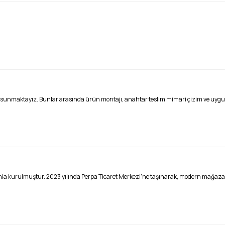
 sunmaktayız. Bunlar arasında ürün montajı, anahtar teslim mimari çizim ve uygula
zyonla kurulmuştur. 2023 yılında Perpa Ticaret Merkezi’ne taşınarak, modern mağaz