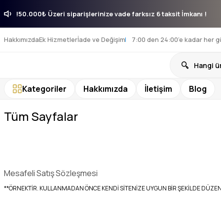
it İmkanı !
50.000₺ Üzeri siparişlerinize vade farksız 6 taksit İmkanı 
Hakkımızda
Ek Hizmetler
İade ve Değişim
7:00 den 24:00’e kadar her g
Kategoriler
Hakkımızda
İletişim
Blog
Tüm Sayfalar
Mesafeli Satış Sözleşmesi
**ÖRNEKTİR. KULLANMADAN ÖNCE KENDİ SİTENİZE UYGUN BİR ŞEKİLDE DÜZENLEYİNİZ**