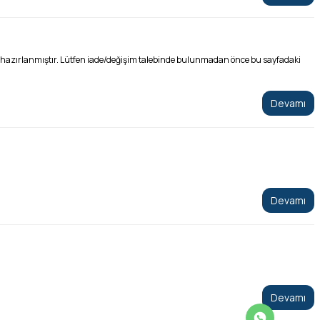
e hazırlanmıştır. Lütfen iade/değişim talebinde bulunmadan önce bu sayfadaki
Devamı
Devamı
Devamı