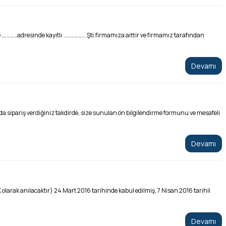
…adresinde kayıtlı ……………….Şti.firmamıza aittir ve firmamız tarafından
Devamı
ariş verdiğiniz takdirde, size sunulan ön bilgilendirme formunu ve mesafeli
Devamı
olarak anılacaktır) 24 Mart 2016 tarihinde kabul edilmiş, 7 Nisan 2016 tarihli
Devamı