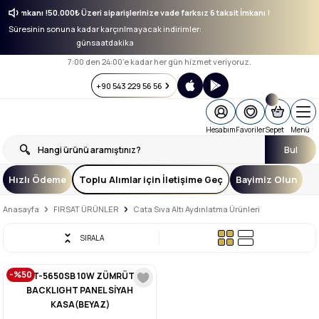
taksit İmkanı !
50.000₺ Üzeri siparişlerinize vade farksız 6 taksit İmkanı !
Süresinin sonuna kadar karçırılmayacak indirimler:
gün
saat
dakika
7:00 den 24:00’e kadar her gün hizmet veriyoruz.
+90 543 229 56 56
Hesabım
Favoriler
Sepet
Menü
Bul
Hızlı Ödeme
Toplu Alımlar için İletişime Geç
Bayimiz Olun
Anasayfa
FIRSAT ÜRÜNLER
Cata Sıva Altı Aydınlatma Ürünleri
SIRALA
-%50
CT-5650SB 10W ZÜMRÜT
BACKLIGHT PANEL SİYAH
KASA(BEYAZ)