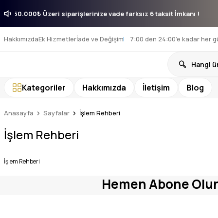
mkanı !
50.000₺ Üzeri siparişlerinize vade farksız 6 taksit İmkanı !
Hakkımızda
Ek Hizmetler
İade ve Değişim
7:00 den 24:00’e kadar her g
Kategoriler
Hakkımızda
İletişim
Blog
Anasayfa
Sayfalar
İşlem Rehberi
İşlem Rehberi
İşlem Rehberi
Hemen Abone Olu