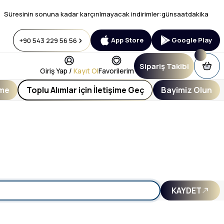
Süresinin sonuna kadar karçırılmayacak indirimler:
gün
saat
dakika
App Store
Google Play
+90 543 229 56 56
Sipariş Takibi
Giriş Yap /
Kayıt Ol
Favorilerim
eme
Toplu Alımlar için İletişime Geç
Bayimiz Olun
KAYDET