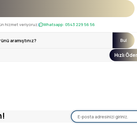
ün hizmet veriyoruz.
Whatsapp:
0543 229 56 56
Bul
Hızlı Öd
n!