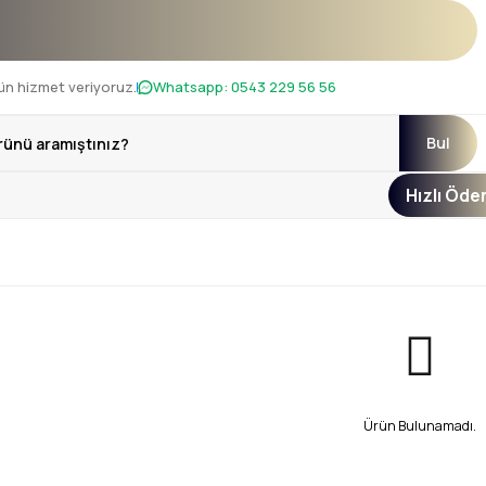
mkanı !
ün hizmet veriyoruz.
Whatsapp:
0543 229 56 56
Bul
Hızlı Öd
Ürün Bulunamadı.