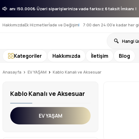
 6 taksit İmkanı !
50.000₺ Üzeri siparişlerinize vade farksız 6 taksit İ
Hakkımızda
Ek Hizmetler
İade ve Değişim
7:00 den 24:00’e kadar her g
Kategoriler
Hakkımızda
İletişim
Blog
Anasayfa
EV YAŞAM
Kablo Kanalı ve Aksesuar
Kablo Kanalı ve Aksesuar
EV YAŞAM