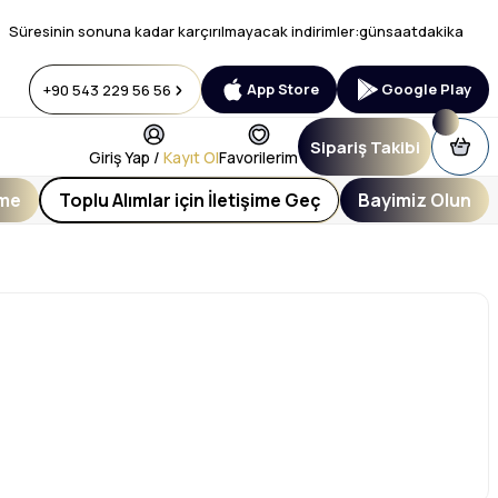
Süresinin sonuna kadar karçırılmayacak indirimler:
gün
saat
dakika
App Store
Google Play
+90 543 229 56 56
Sipariş Takibi
Giriş Yap /
Kayıt Ol
Favorilerim
eme
Toplu Alımlar için İletişime Geç
Bayimiz Olun