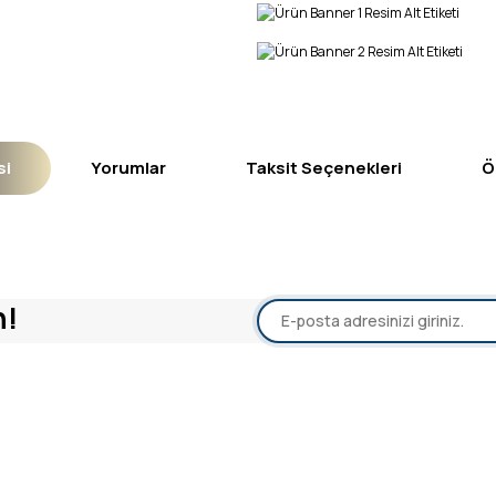
si
Yorumlar
Taksit Seçenekleri
Ö
yetersiz gördüğünüz noktaları öneri formunu kullanarak tarafımıza iletebil
n!
Bu ürüne ilk yorumu siz yapın!
Yorum Yaz