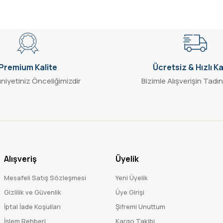
Gönder
Premium Kalite
Ücretsiz & Hızlı K
iyetiniz Önceliğimizdir
Bizimle Alışverişin Tadın
Alışveriş
Üyelik
Mesafeli Satış Sözleşmesi
Yeni Üyelik
Gizlilik ve Güvenlik
Üye Girişi
İptal İade Koşulları
Şifremi Unuttum
İşlem Rehberi
Kargo Takibi