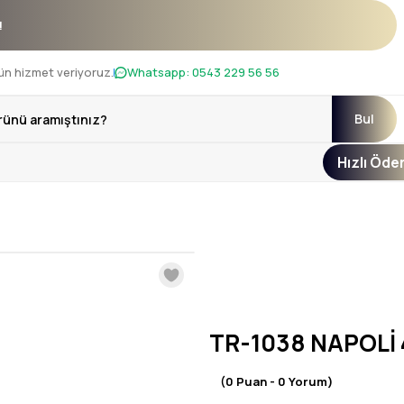
nı !
ün hizmet veriyoruz.
Whatsapp:
0543 229 56 56
Bul
Hızlı Öd
TR-1038 NAPOLİ 
(0 Puan - 0 Yorum)