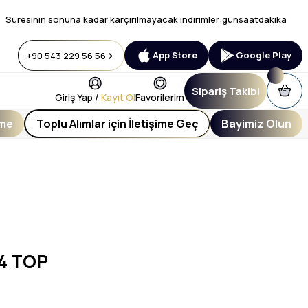
Süresinin sonuna kadar karçırılmayacak indirimler:
gün
saat
dakika
App Store
Google Play
+90 543 229 56 56
Sipariş Takibi
Giriş Yap /
Kayıt Ol
Favorilerim
eme
Toplu Alımlar için İletişime Geç
Bayimiz Olun
4 TOP