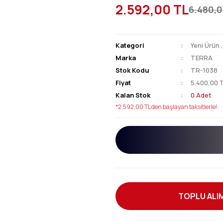
2.592,00 TL
6.480,0
Kategori
Yeni Ürün
Marka
TERRA
Stok Kodu
TR-1038
Fiyat
5.400,00 
Kalan Stok
0 Adet
*2.592,00 TL den başlayan taksitlerle!
TOPLU ALIM