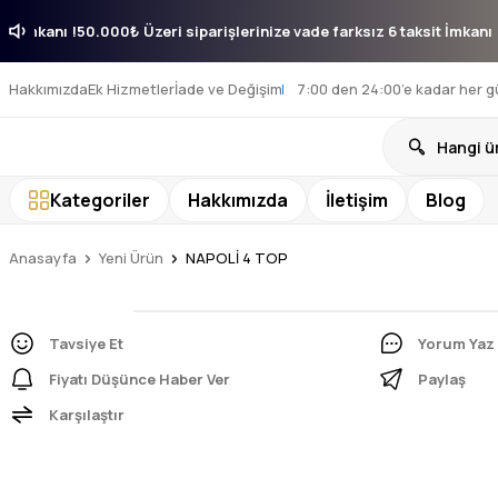
aksit İmkanı !
50.000₺ Üzeri siparişlerinize vade farksız 6 taksit İmka
Hakkımızda
Ek Hizmetler
İade ve Değişim
7:00 den 24:00’e kadar her g
Kategoriler
Hakkımızda
İletişim
Blog
Anasayfa
Yeni Ürün
NAPOLİ 4 TOP
Tavsiye Et
Yorum Yaz
Fiyatı Düşünce Haber Ver
Paylaş
Karşılaştır