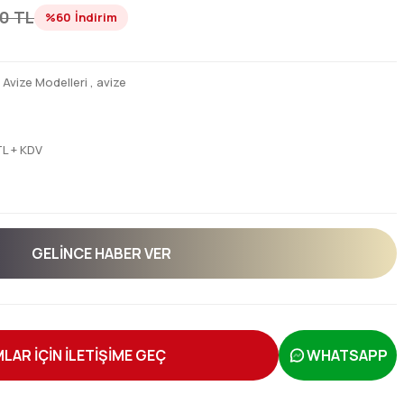
0 TL
%60
İndirim
,
Avize Modelleri
,
avize
TL + KDV
GELINCE HABER VER
LAR İÇİN İLETİŞİME GEÇ
WHATSAPP