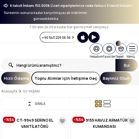
e farksız 6 taksit İmkanı !
50.000₺ Üzeri siparişlerinize vade farksız 6 taksit İmkanı 
Süresinin sonuna kadar karçırılmayacak indirimler:
gün
saat
dakika
7:00 den 24:00’e kadar her gün hizmet veriyoruz.
+90 543 229 56 56
Hesabım
Favoriler
Sepet
Menü
Bul
Hızlı Ödeme
Toplu Alımlar için İletişime Geç
Bayimiz Olun
Anasayfa
EV YAŞAM
SIRALA
-%54
-%54
CT-9949 SERİNO EL
CT-9155 HAVUZ ARMATÜRÜ
VANTİLATÖRÜ
KUMANDASI