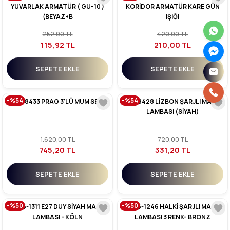
YUVARLAK ARMATÜR ( GU-10 )
KORİDOR ARMATÜR KARE GÜN
(BEYAZ+B
IŞIĞI
252,00 TL
420,00 TL
115,92 TL
210,00 TL
SEPETE EKLE
SEPETE EKLE
-%54
-%54
CT-8433 PRAG 3'LÜ MUM SET
CT-8428 LİZBON ŞARJLI MASA
LAMBASI (SİYAH)
1.620,00 TL
720,00 TL
745,20 TL
331,20 TL
SEPETE EKLE
SEPETE EKLE
-%50
-%50
YL86-1311 E27 DUY SİYAH MASA
YL86-1246 HALKİ ŞARJLI MASA
LAMBASI - KÖLN
LAMBASI 3 RENK- BRONZ