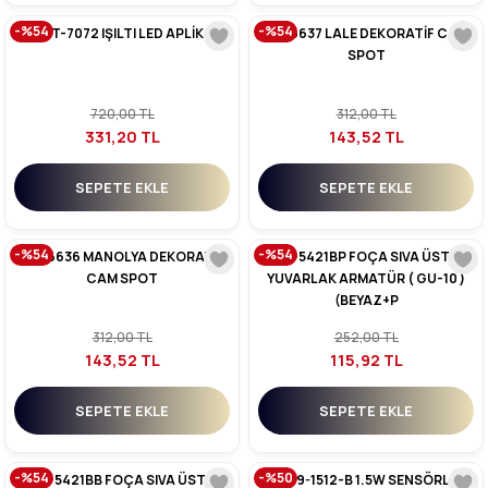
-%54
-%54
CT-7072 IŞILTI LED APLİK
CT-6637 LALE DEKORATİF CAM
SPOT
720,00 TL
312,00 TL
331,20 TL
143,52 TL
SEPETE EKLE
SEPETE EKLE
-%54
-%54
CT-6636 MANOLYA DEKORATİF
CT-5421BP FOÇA SIVA ÜSTÜ
CAM SPOT
YUVARLAK ARMATÜR ( GU-10 )
(BEYAZ+P
312,00 TL
252,00 TL
143,52 TL
115,92 TL
SEPETE EKLE
SEPETE EKLE
-%54
-%50
CT-5421BB FOÇA SIVA ÜSTÜ
YL69-1512-B 1.5W SENSÖRLÜ