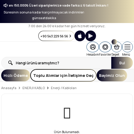
sit İmkanı !
50.000₺ Üzeri siparişlerinize vade farksız 6 taksit İmkanı !
Süresinin sonuna kadar karçırılmayacak indirimler:
gün
saat
dakika
7:00 den 24:00’e kadar her gün hizmet veriyoruz.
+90 543 229 56 56
Hesabım
Favoriler
Sepet
Menü
Bul
Hızlı Ödeme
Toplu Alımlar için İletişime Geç
Bayimiz Olun
Anasayfa
ENERJI KABLO
Enerji / Kabloları
Ürün Bulunamadı.