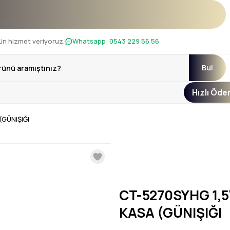
nı !
ün hizmet veriyoruz.
Whatsapp:
0543 229 56 56
Bul
Hızlı Öd
(GÜNIŞIĞI
CT-5270SYHG 1,5
KASA (GÜNIŞIĞI