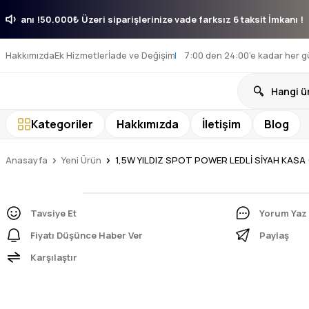
aksit İmkanı !
50.000₺ Üzeri siparişlerinize vade farksız 6 taksit İmka
Hakkımızda
Ek Hizmetler
İade ve Değişim
7:00 den 24:00’e kadar her g
Kategoriler
Hakkımızda
İletişim
Blog
Anasayfa
Yeni Ürün
1,5W YILDIZ SPOT POWER LEDLİ SİYAH KASA 
Tavsiye Et
Yorum Yaz
Fiyatı Düşünce Haber Ver
Paylaş
Karşılaştır