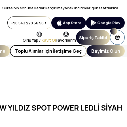
Süresinin sonuna kadar karçırılmayacak indirimler:
gün
saat
dakika
App Store
Google Play
+90 543 229 56 56
Sipariş Takibi
Giriş Yap /
Kayıt Ol
Favorilerim
eme
Toplu Alımlar için İletişime Geç
Bayimiz Olun
W YILDIZ SPOT POWER LEDLİ SİYAH