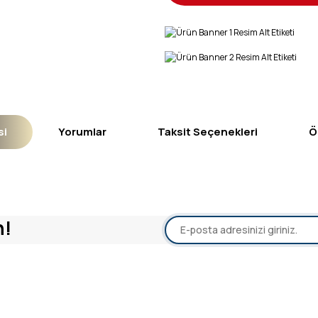
si
Yorumlar
Taksit Seçenekleri
Ö
yetersiz gördüğünüz noktaları öneri formunu kullanarak tarafımıza iletebil
n!
Bu ürüne ilk yorumu siz yapın!
Yorum Yaz