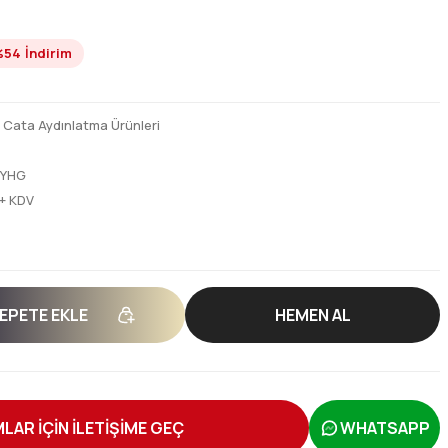
%54
İndirim
,
Cata Aydınlatma Ürünleri
SYHG
 + KDV
EPETE EKLE
HEMEN AL
LAR İÇİN İLETİŞİME GEÇ
WHATSAPP