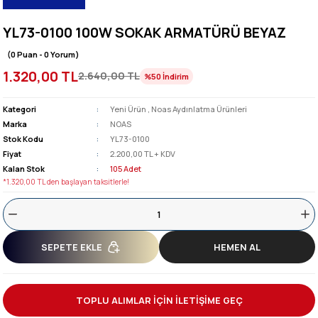
YL73-0100 100W SOKAK ARMATÜRÜ BEYAZ
(0 Puan - 0 Yorum)
1.320,00 TL
2.640,00 TL
%50
İndirim
Kategori
Yeni Ürün
,
Noas Aydınlatma Ürünleri
Marka
NOAS
Stok Kodu
YL73-0100
Fiyat
2.200,00 TL + KDV
Kalan Stok
105 Adet
*1.320,00 TL den başlayan taksitlerle!
SEPETE EKLE
HEMEN AL
TOPLU ALIMLAR İÇİN İLETİŞİME GEÇ