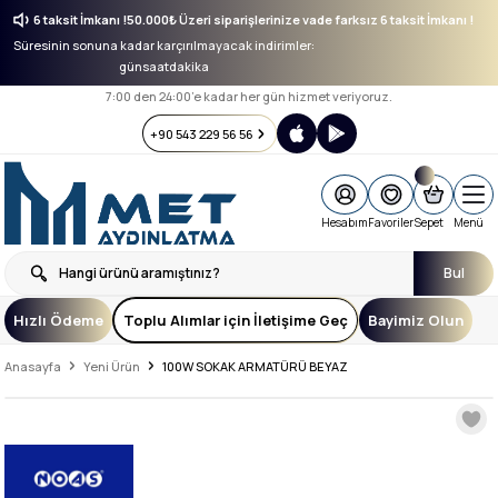
arksız 6 taksit İmkanı !
50.000₺ Üzeri siparişlerinize vade farksız 6 taksit İmkanı !
Süresinin sonuna kadar karçırılmayacak indirimler:
gün
saat
dakika
7:00 den 24:00’e kadar her gün hizmet veriyoruz.
+90 543 229 56 56
Hesabım
Favoriler
Sepet
Menü
Bul
Hızlı Ödeme
Toplu Alımlar için İletişime Geç
Bayimiz Olun
Anasayfa
Yeni Ürün
100W SOKAK ARMATÜRÜ BEYAZ