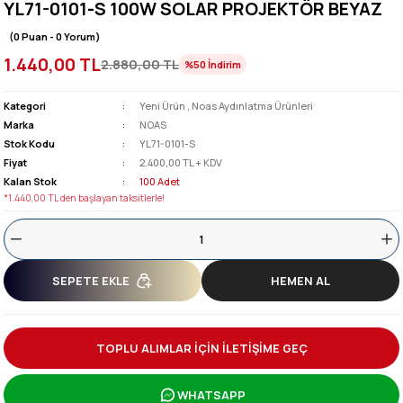
YL71-0101-S 100W SOLAR PROJEKTÖR BEYAZ
(0 Puan - 0 Yorum)
1.440,00 TL
2.880,00 TL
%50
İndirim
Kategori
Yeni Ürün
,
Noas Aydınlatma Ürünleri
Marka
NOAS
Stok Kodu
YL71-0101-S
Fiyat
2.400,00 TL + KDV
Kalan Stok
100 Adet
*1.440,00 TL den başlayan taksitlerle!
SEPETE EKLE
HEMEN AL
TOPLU ALIMLAR İÇİN İLETİŞİME GEÇ
WHATSAPP