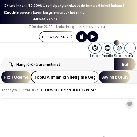
sız 6 taksit İmkanı !
50.000₺ Üzeri siparişlerinize vade farksız 6 taksit İmkanı !
Süresinin sonuna kadar karçırılmayacak indirimler:
gün
saat
dakika
7:00 den 24:00’e kadar her gün hizmet veriyoruz.
+90 543 229 56 56
Hesabım
Favoriler
Sepet
Menü
Bul
Hızlı Ödeme
Toplu Alımlar için İletişime Geç
Bayimiz Olun
Anasayfa
Yeni Ürün
100W SOLAR PROJEKTÖR BEYAZ