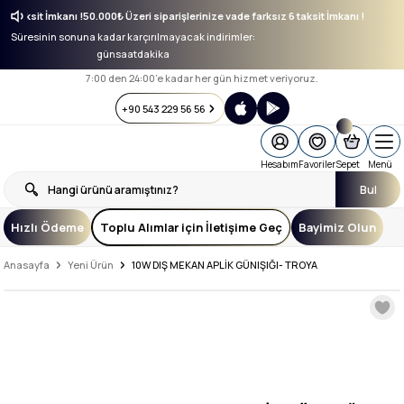
ız 6 taksit İmkanı !
50.000₺ Üzeri siparişlerinize vade farksız 6 taksit İmkanı !
Süresinin sonuna kadar karçırılmayacak indirimler:
gün
saat
dakika
7:00 den 24:00’e kadar her gün hizmet veriyoruz.
+90 543 229 56 56
Hesabım
Favoriler
Sepet
Menü
Bul
Hızlı Ödeme
Toplu Alımlar için İletişime Geç
Bayimiz Olun
Anasayfa
Yeni Ürün
10W DIŞ MEKAN APLİK GÜNIŞIĞI- TROYA