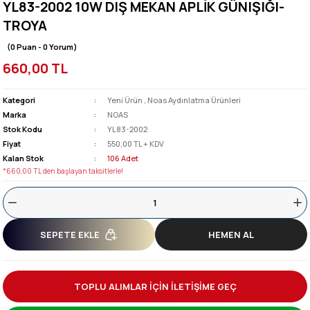
YL83-2002 10W DIŞ MEKAN APLİK GÜNIŞIĞI-
TROYA
(0 Puan - 0 Yorum)
660,00 TL
Kategori
Yeni Ürün
,
Noas Aydınlatma Ürünleri
Marka
NOAS
Stok Kodu
YL83-2002
Fiyat
550,00 TL + KDV
Kalan Stok
106 Adet
*660,00 TL den başlayan taksitlerle!
SEPETE EKLE
HEMEN AL
TOPLU ALIMLAR İÇİN İLETİŞİME GEÇ