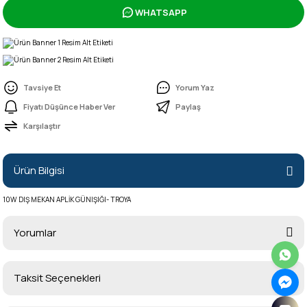
WHATSAPP
Tavsiye Et
Yorum Yaz
Fiyatı Düşünce Haber Ver
Paylaş
Karşılaştır
Ürün Bilgisi
10W DIŞ MEKAN APLİK GÜNIŞIĞI- TROYA
Yorumlar
Taksit Seçenekleri
Bu ürüne ilk yorumu siz yapın!