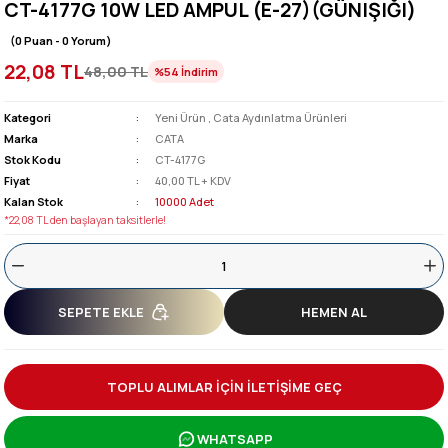
CT-4177G 10W LED AMPUL (E-27)(GÜNIŞIĞI)
(0 Puan - 0 Yorum)
22,08 TL
48,00 TL
%54
İndirim
Kategori
Yeni Ürün
,
Cata Aydınlatma Ürünleri
Marka
CATA
Stok Kodu
CT-4177G
Fiyat
40,00 TL + KDV
Kalan Stok
10000 Adet
*22,08 TL den başlayan taksitlerle!
SEPETE EKLE
HEMEN AL
TOPLU ALIMLAR İÇİN İLETİŞİME GEÇ
WHATSAPP