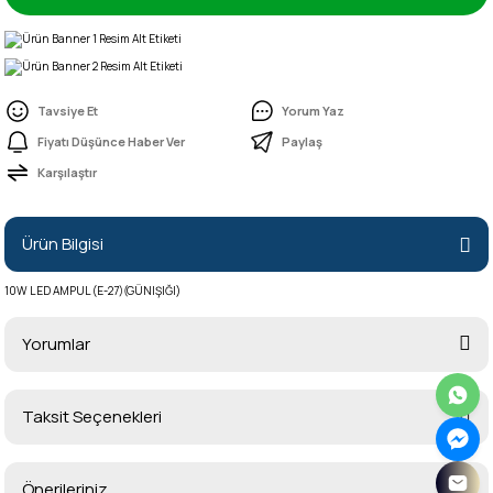
Tavsiye Et
Yorum Yaz
Fiyatı Düşünce Haber Ver
Paylaş
Karşılaştır
Ürün Bilgisi
10W LED AMPUL (E-27)(GÜNIŞIĞI)
Yorumlar
Taksit Seçenekleri
Bu ürüne ilk yorumu siz yapın!
Önerileriniz