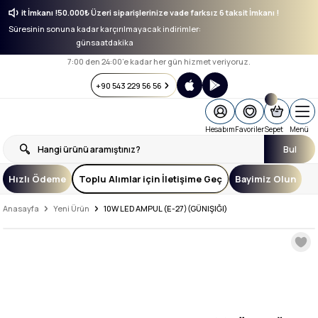
 6 taksit İmkanı !
50.000₺ Üzeri siparişlerinize vade farksız 6 taksit İmkanı !
Süresinin sonuna kadar karçırılmayacak indirimler:
gün
saat
dakika
7:00 den 24:00’e kadar her gün hizmet veriyoruz.
+90 543 229 56 56
Hesabım
Favoriler
Sepet
Menü
Bul
Hızlı Ödeme
Toplu Alımlar için İletişime Geç
Bayimiz Olun
Anasayfa
Yeni Ürün
10W LED AMPUL (E-27)(GÜNIŞIĞI)