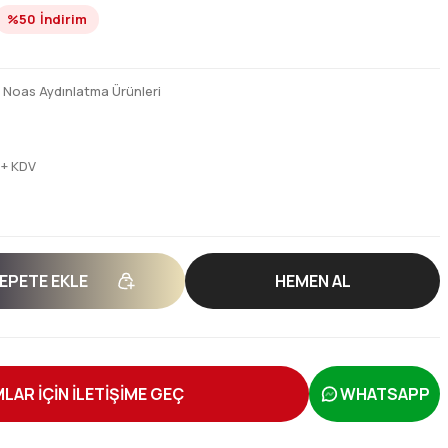
%50
İndirim
,
Noas Aydınlatma Ürünleri
1
 + KDV
EPETE EKLE
HEMEN AL
LAR İÇİN İLETİŞİME GEÇ
WHATSAPP