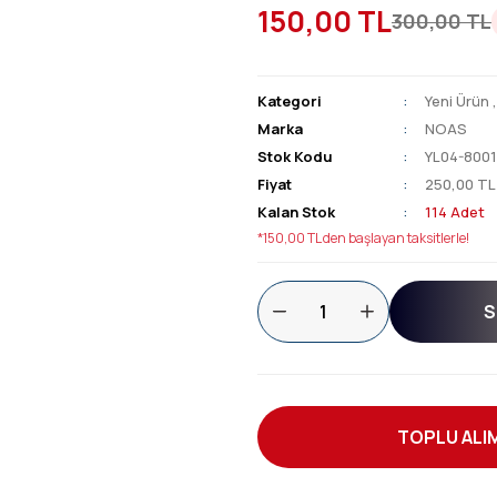
150,00 TL
300,00 TL
Kategori
Yeni Ürün
Marka
NOAS
Stok Kodu
YL04-800
Fiyat
250,00 TL
Kalan Stok
114 Adet
*150,00 TL den başlayan taksitlerle!
S
TOPLU ALIM