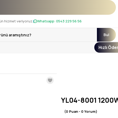
nı !
ün hizmet veriyoruz.
Whatsapp:
0543 229 56 56
Bul
Hızlı Öd
YL04-8001 1200
(0 Puan - 0 Yorum)