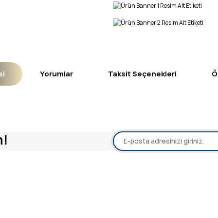
si
Yorumlar
Taksit Seçenekleri
Ö
yetersiz gördüğünüz noktaları öneri formunu kullanarak tarafımıza iletebil
n!
Bu ürüne ilk yorumu siz yapın!
Yorum Yaz