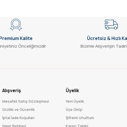
Gönder
Premium Kalite
Ücretsiz & Hızlı K
iyetiniz Önceliğimizdir
Bizimle Alışverişin Tadın
Alışveriş
Üyelik
Mesafeli Satış Sözleşmesi
Yeni Üyelik
Gizlilik ve Güvenlik
Üye Girişi
İptal İade Koşulları
Şifremi Unuttum
İşlem Rehberi
Kargo Takibi