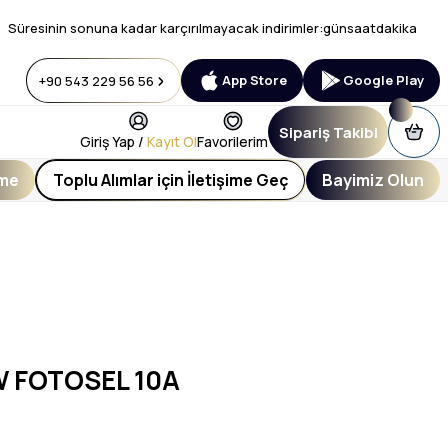
Süresinin sonuna kadar karçırılmayacak indirimler:
gün
saat
dakika
App Store
Google Play
+90 543 229 56 56
Sipariş Takibi
Giriş Yap /
Kayıt Ol
Favorilerim
eme
Toplu Alımlar için İletişime Geç
Bayimiz Olun
W FOTOSEL 10A