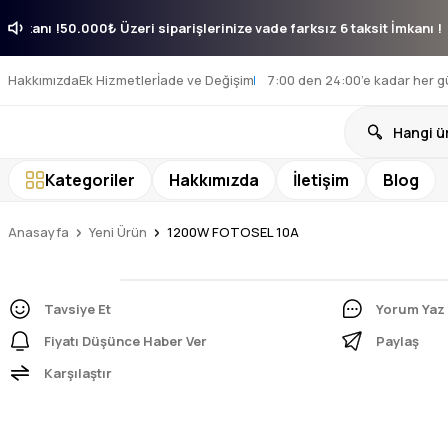
aksit İmkanı !
50.000₺ Üzeri siparişlerinize vade farksız 6 taksit İmka
Hakkımızda
Ek Hizmetler
İade ve Değişim
7:00 den 24:00’e kadar her g
Kategoriler
Hakkımızda
İletişim
Blog
Anasayfa
Yeni Ürün
1200W FOTOSEL 10A
Tavsiye Et
Yorum Yaz
Fiyatı Düşünce Haber Ver
Paylaş
Karşılaştır