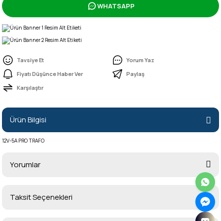
WHATSAPP
Tavsiye Et
Yorum Yaz
Fiyatı Düşünce Haber Ver
Paylaş
Karşılaştır
Ürün Bilgisi
12V-5A PRO TRAFO
Yorumlar
Taksit Seçenekleri
Bu ürüne ilk yorumu siz yapın!