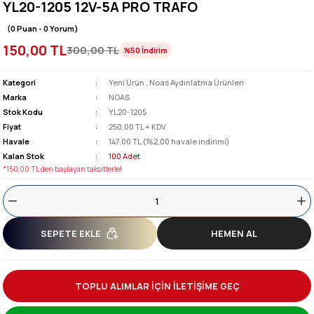
YL20-1205 12V-5A PRO TRAFO
(0 Puan - 0 Yorum)
150,00 TL
300,00 TL
%50
İndirim
Kategori
Yeni Ürün
,
Noas Aydınlatma Ürünleri
Marka
NOAS
Stok Kodu
YL20-1205
Fiyat
250,00 TL + KDV
Havale
147,00 TL (%2,00 havale indirimi)
Kalan Stok
100 Adet
*150,00 TL den başlayan taksitlerle!
SEPETE EKLE
HEMEN AL
TOPLU ALIMLAR İÇİN İLETİŞİME GEÇ