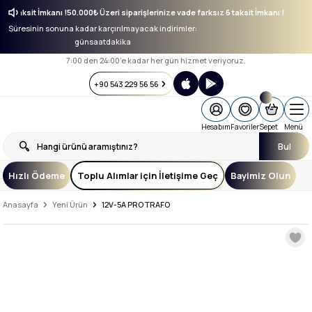
sız 6 taksit İmkanı !
50.000₺ Üzeri siparişlerinize vade farksız 6 taksit İmkanı !
Süresinin sonuna kadar karçırılmayacak indirimler:
gün
saat
dakika
7:00 den 24:00’e kadar her gün hizmet veriyoruz.
+90 543 229 56 56
Hesabım
Favoriler
Sepet
Menü
Bul
Hızlı Ödeme
Toplu Alımlar için İletişime Geç
Bayimiz Olun
Anasayfa
Yeni Ürün
12V-5A PRO TRAFO