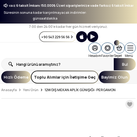
nize vade farksız 6 taksit İmkanı !
50.000₺ Üzeri siparişlerinize vade farksız 6 taksit
Süresinin sonuna kadar karçırılmayacak indirimler:
gün
saat
dakika
7:00 den 24:00’e kadar her gün hizmet veriyoruz.
+90 543 229 56 56
Hesabım
Favoriler
Sepet
Menü
Bul
Hızlı Ödeme
Toplu Alımlar için İletişime Geç
Bayimiz Olun
Anasayfa
Yeni Ürün
12W DIŞ MEKAN APLİK GÜNIŞIĞI- PERGAMON