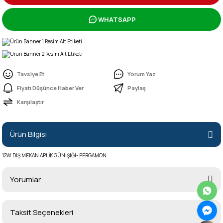
WHATSAPP
Tavsiye Et
Yorum Yaz
Fiyatı Düşünce Haber Ver
Paylaş
Karşılaştır
Ürün Bilgisi
12W DIŞ MEKAN APLİK GÜNIŞIĞI- PERGAMON
Yorumlar
Taksit Seçenekleri
Bu ürüne ilk yorumu siz yapın!