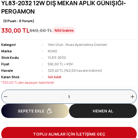
YL83-2032 12W DIŞ MEKAN APLİK GÜNIŞIĞI-
PERGAMON
(0 Puan - 0 Yorum)
330,00 TL
660,00 TL
%50
İndirim
Kategori
Yeni Ürün
,
Noas Aydınlatma Ürünleri
Marka
NOAS
Stok Kodu
YL83-2032
Fiyat
550,00 TL + KDV
Havale
323,40 TL (%2,00 havale indirimi)
Kalan Stok
140 Adet
*330,00 TL den başlayan taksitlerle!
SEPETE EKLE
HEMEN AL
TOPLU ALIMLAR İÇİN İLETİŞİME GEÇ