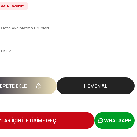
%54
İndirim
,
Cata Aydınlatma Ürünleri
 + KDV
EPETE EKLE
HEMEN AL
LAR İÇİN İLETİŞİME GEÇ
WHATSAPP