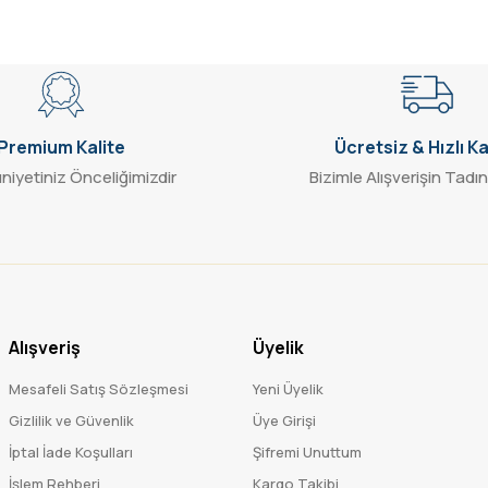
Gönder
Premium Kalite
Ücretsiz & Hızlı K
iyetiniz Önceliğimizdir
Bizimle Alışverişin Tadın
Alışveriş
Üyelik
Mesafeli Satış Sözleşmesi
Yeni Üyelik
Gizlilik ve Güvenlik
Üye Girişi
İptal İade Koşulları
Şifremi Unuttum
İşlem Rehberi
Kargo Takibi