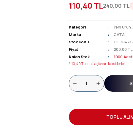
110,40 TL
240,00 TL
Kategori
Yeni Ürün
Marka
CATA
Stok Kodu
CT-5147G
Fiyat
200,00 TL
Kalan Stok
1000 Adet
*110,40 TL den başlayan taksitlerle!
S
TOPLU ALIM