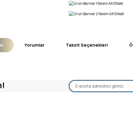
si
Yorumlar
Taksit Seçenekleri
Ö
yetersiz gördüğünüz noktaları öneri formunu kullanarak tarafımıza iletebil
n!
Bu ürüne ilk yorumu siz yapın!
Yorum Yaz