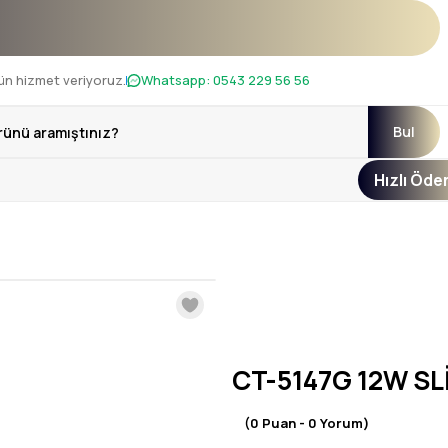
 !
ün hizmet veriyoruz.
Whatsapp:
0543 229 56 56
Bul
Hızlı Öd
CT-5147G 12W SL
(0 Puan - 0 Yorum)