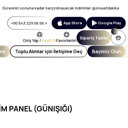
Süresinin sonuna kadar karçırılmayacak indirimler:
gün
saat
dakika
App Store
Google Play
+90 543 229 56 56
Sipariş Takibi
Giriş Yap /
Kayıt Ol
Favorilerim
eme
Toplu Alımlar için İletişime Geç
Bayimiz Olun
İM PANEL (GÜNIŞIĞI)