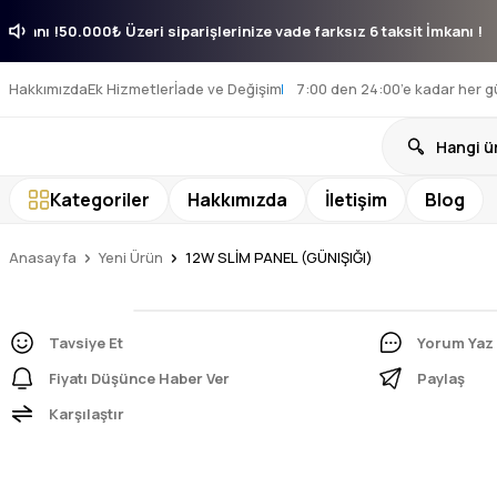
ksit İmkanı !
50.000₺ Üzeri siparişlerinize vade farksız 6 taksit İmkanı
Hakkımızda
Ek Hizmetler
İade ve Değişim
7:00 den 24:00’e kadar her g
Kategoriler
Hakkımızda
İletişim
Blog
Anasayfa
Yeni Ürün
12W SLİM PANEL (GÜNIŞIĞI)
Tavsiye Et
Yorum Yaz
Fiyatı Düşünce Haber Ver
Paylaş
Karşılaştır