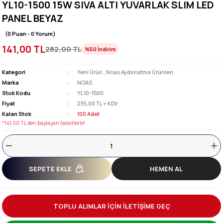
YL10-1500 15W SIVA ALTI YUVARLAK SLIM LED
PANEL BEYAZ
(0 Puan - 0 Yorum)
141,00 TL
282,00 TL
%50
İndirim
Kategori
Yeni Ürün
,
Noas Aydınlatma Ürünleri
Marka
NOAS
Stok Kodu
YL10-1500
Fiyat
235,00 TL + KDV
Kalan Stok
100 Adet
*141,00 TL den başlayan taksitlerle!
SEPETE EKLE
HEMEN AL
TOPLU ALIMLAR İÇİN İLETİŞİME GEÇ