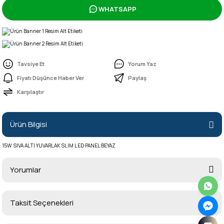
WHATSAPP
Tavsiye Et
Yorum Yaz
Fiyatı Düşünce Haber Ver
Paylaş
Karşılaştır
Ürün Bilgisi
15W SIVA ALTI YUVARLAK SLIM LED PANEL BEYAZ
Yorumlar
Taksit Seçenekleri
Bu ürüne ilk yorumu siz yapın!