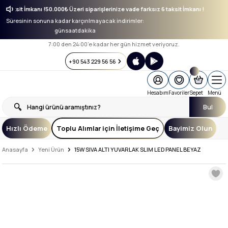
ız 6 taksit İmkanı !
50.000₺ Üzeri siparişlerinize vade farksız 6 taksit İmkanı !
Süresinin sonuna kadar karçırılmayacak indirimler:
gün
saat
dakika
7:00 den 24:00’e kadar her gün hizmet veriyoruz.
+90 543 229 56 56
Hesabım
Favoriler
Sepet
Menü
Bul
Hızlı Ödeme
Toplu Alımlar için İletişime Geç
Bayimiz Olun
Anasayfa
Yeni Ürün
15W SIVA ALTI YUVARLAK SLIM LED PANEL BEYAZ