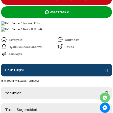
WHATSAPP
Tavsiye Et
Yorum Yaz
Fiyatı Düşünce Haber Ver
Paylaş
Karşılaştır
Ürün Bilgisi
18W 50CM WALLWASHER BEYAZ
Yorumlar
Taksit Seçenekleri
Bu ürüne ilk yorumu siz yapın!