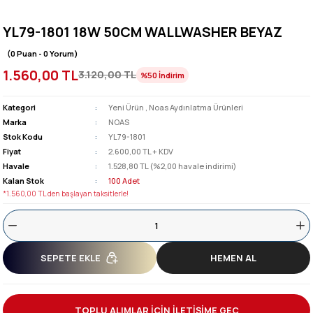
YL79-1801 18W 50CM WALLWASHER BEYAZ
(0 Puan - 0 Yorum)
1.560,00 TL
3.120,00 TL
%50
İndirim
Kategori
Yeni Ürün
,
Noas Aydınlatma Ürünleri
Marka
NOAS
Stok Kodu
YL79-1801
Fiyat
2.600,00 TL + KDV
Havale
1.528,80 TL (%2,00 havale indirimi)
Kalan Stok
100 Adet
*1.560,00 TL den başlayan taksitlerle!
SEPETE EKLE
HEMEN AL
TOPLU ALIMLAR İÇİN İLETİŞİME GEÇ