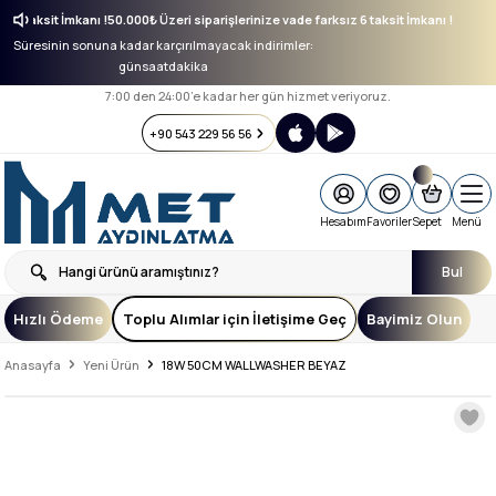
ksız 6 taksit İmkanı !
50.000₺ Üzeri siparişlerinize vade farksız 6 taksit İmkanı !
Süresinin sonuna kadar karçırılmayacak indirimler:
gün
saat
dakika
7:00 den 24:00’e kadar her gün hizmet veriyoruz.
+90 543 229 56 56
Hesabım
Favoriler
Sepet
Menü
Bul
Hızlı Ödeme
Toplu Alımlar için İletişime Geç
Bayimiz Olun
Anasayfa
Yeni Ürün
18W 50CM WALLWASHER BEYAZ