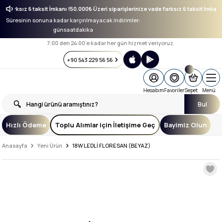
vade farksız 6 taksit İmkanı !
50.000₺ Üzeri siparişlerinize vade farksız 6 taksit İmka
Süresinin sonuna kadar karçırılmayacak indirimler:
gün
saat
dakika
7:00 den 24:00’e kadar her gün hizmet veriyoruz.
+90 543 229 56 56
Hesabım
Favoriler
Sepet
Menü
Bul
Hızlı Ödeme
Toplu Alımlar için İletişime Geç
Bayimiz Olun
Anasayfa
Yeni Ürün
18W LEDLİ FLORESAN (BEYAZ)