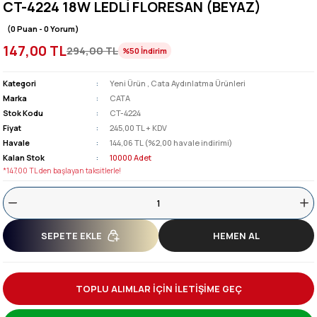
CT-4224 18W LEDLİ FLORESAN (BEYAZ)
(0 Puan - 0 Yorum)
147,00 TL
294,00 TL
%50
İndirim
Kategori
Yeni Ürün
,
Cata Aydınlatma Ürünleri
Marka
CATA
Stok Kodu
CT-4224
Fiyat
245,00 TL + KDV
Havale
144,06 TL (%2,00 havale indirimi)
Kalan Stok
10000 Adet
*147,00 TL den başlayan taksitlerle!
SEPETE EKLE
HEMEN AL
TOPLU ALIMLAR İÇİN İLETİŞİME GEÇ