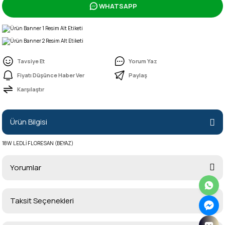
WHATSAPP
Tavsiye Et
Yorum Yaz
Fiyatı Düşünce Haber Ver
Paylaş
Karşılaştır
Ürün Bilgisi
18W LEDLİ FLORESAN (BEYAZ)
Yorumlar
Taksit Seçenekleri
Bu ürüne ilk yorumu siz yapın!