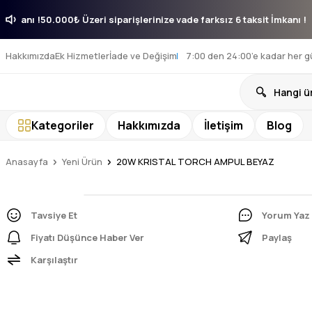
aksit İmkanı !
50.000₺ Üzeri siparişlerinize vade farksız 6 taksit İmkan
Hakkımızda
Ek Hizmetler
İade ve Değişim
7:00 den 24:00’e kadar her g
Kategoriler
Hakkımızda
İletişim
Blog
Anasayfa
Yeni Ürün
20W KRISTAL TORCH AMPUL BEYAZ
Tavsiye Et
Yorum Yaz
Fiyatı Düşünce Haber Ver
Paylaş
Karşılaştır