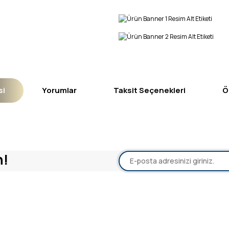
si
Yorumlar
Taksit Seçenekleri
Ö
yetersiz gördüğünüz noktaları öneri formunu kullanarak tarafımıza iletebil
n!
Bu ürüne ilk yorumu siz yapın!
Yorum Yaz