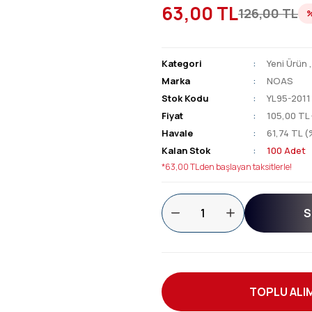
63,00 TL
126,00 TL
Kategori
Yeni Ürün
Marka
NOAS
Stok Kodu
YL95-2011
Fiyat
105,00 TL
Havale
61,74 TL (
Kalan Stok
100 Adet
*63,00 TL den başlayan taksitlerle!
S
TOPLU ALIM