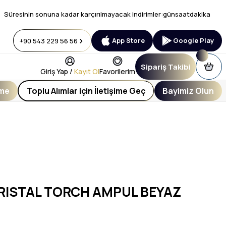
Süresinin sonuna kadar karçırılmayacak indirimler:
gün
saat
dakika
App Store
Google Play
+90 543 229 56 56
Sipariş Takibi
Giriş Yap /
Kayıt Ol
Favorilerim
eme
Toplu Alımlar için İletişime Geç
Bayimiz Olun
KRISTAL TORCH AMPUL BEYAZ