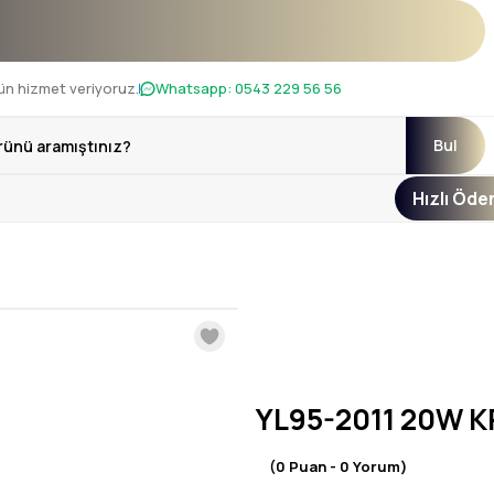
ı !
ün hizmet veriyoruz.
Whatsapp:
0543 229 56 56
Bul
Hızlı Öd
YL95-2011 20W 
(0 Puan - 0 Yorum)