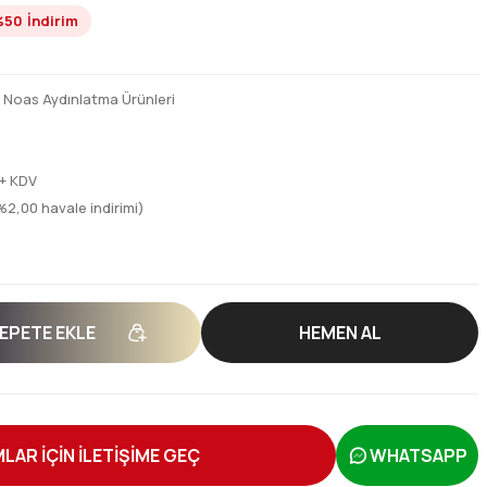
%50
İndirim
,
Noas Aydınlatma Ürünleri
 + KDV
%2,00 havale indirimi)
EPETE EKLE
HEMEN AL
LAR İÇİN İLETİŞİME GEÇ
WHATSAPP