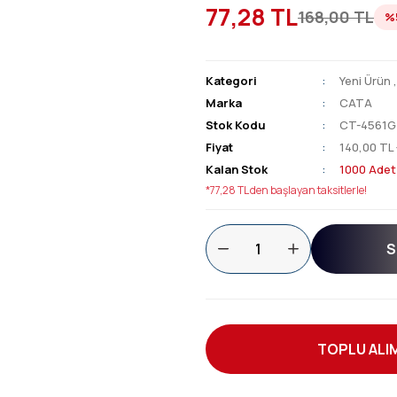
77,28 TL
168,00 TL
%
Kategori
Yeni Ürün
Marka
CATA
Stok Kodu
CT-4561G
Fiyat
140,00 TL
Kalan Stok
1000 Adet
*77,28 TL den başlayan taksitlerle!
S
TOPLU ALIM