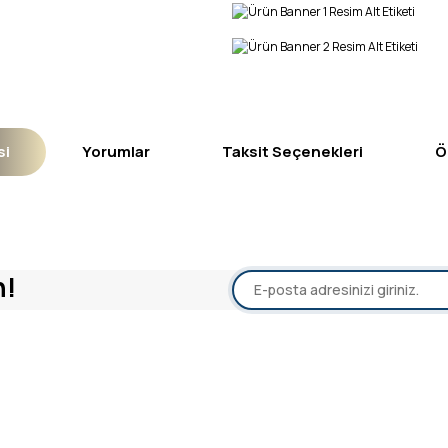
si
Yorumlar
Taksit Seçenekleri
Ö
yetersiz gördüğünüz noktaları öneri formunu kullanarak tarafımıza iletebil
n!
Bu ürüne ilk yorumu siz yapın!
Yorum Yaz