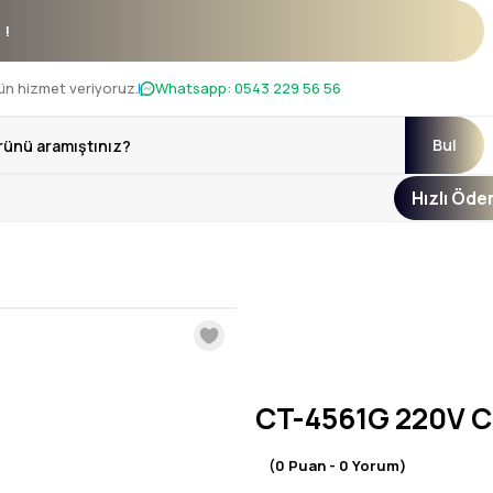
kanı !
ün hizmet veriyoruz.
Whatsapp:
0543 229 56 56
Bul
Hızlı Öd
CT-4561G 220V C
(0 Puan - 0 Yorum)