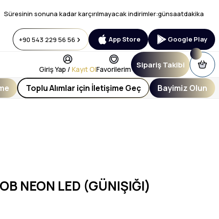
Süresinin sonuna kadar karçırılmayacak indirimler:
gün
saat
dakika
App Store
Google Play
+90 543 229 56 56
Sipariş Takibi
Giriş Yap /
Kayıt Ol
Favorilerim
eme
Toplu Alımlar için İletişime Geç
Bayimiz Olun
OB NEON LED (GÜNIŞIĞI)