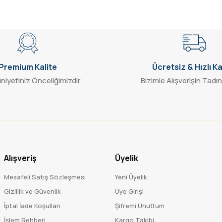
Gönder
Premium Kalite
Ücretsiz & Hızlı K
iyetiniz Önceliğimizdir
Bizimle Alışverişin Tadın
Alışveriş
Üyelik
Mesafeli Satış Sözleşmesi
Yeni Üyelik
Gizlilik ve Güvenlik
Üye Girişi
İptal İade Koşulları
Şifremi Unuttum
İşlem Rehberi
Kargo Takibi