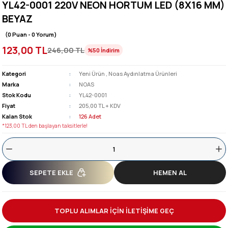
YL42-0001 220V NEON HORTUM LED (8X16 MM)
BEYAZ
(0 Puan - 0 Yorum)
123,00 TL
246,00 TL
%50
İndirim
Kategori
Yeni Ürün
,
Noas Aydınlatma Ürünleri
Marka
NOAS
Stok Kodu
YL42-0001
Fiyat
205,00 TL + KDV
Kalan Stok
126 Adet
*123,00 TL den başlayan taksitlerle!
SEPETE EKLE
HEMEN AL
TOPLU ALIMLAR İÇİN İLETİŞİME GEÇ