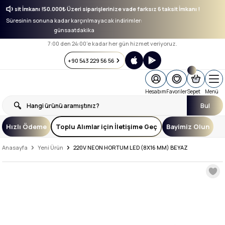
z 6 taksit İmkanı !
50.000₺ Üzeri siparişlerinize vade farksız 6 taksit İmkanı !
Süresinin sonuna kadar karçırılmayacak indirimler:
gün
saat
dakika
7:00 den 24:00’e kadar her gün hizmet veriyoruz.
+90 543 229 56 56
Hesabım
Favoriler
Sepet
Menü
Bul
Hızlı Ödeme
Toplu Alımlar için İletişime Geç
Bayimiz Olun
Anasayfa
Yeni Ürün
220V NEON HORTUM LED (8X16 MM) BEYAZ