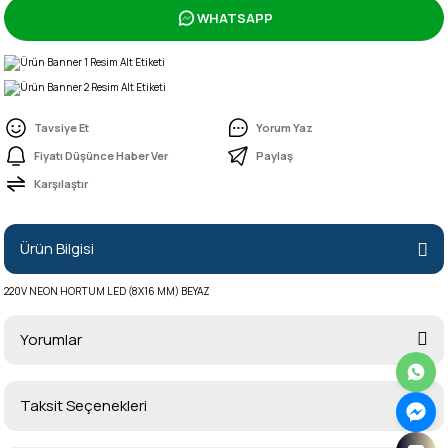
WHATSAPP
Tavsiye Et
Yorum Yaz
Fiyatı Düşünce Haber Ver
Paylaş
Karşılaştır
Ürün Bilgisi
220V NEON HORTUM LED (8X16 MM) BEYAZ
Yorumlar
Taksit Seçenekleri
Bu ürüne ilk yorumu siz yapın!