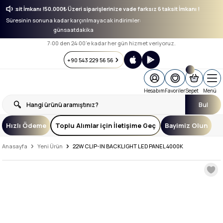
ız 6 taksit İmkanı !
50.000₺ Üzeri siparişlerinize vade farksız 6 taksit İmkanı !
Süresinin sonuna kadar karçırılmayacak indirimler:
gün
saat
dakika
7:00 den 24:00’e kadar her gün hizmet veriyoruz.
+90 543 229 56 56
Hesabım
Favoriler
Sepet
Menü
Bul
Hızlı Ödeme
Toplu Alımlar için İletişime Geç
Bayimiz Olun
Anasayfa
Yeni Ürün
22W CLIP-IN BACKLIGHT LED PANEL 4000K