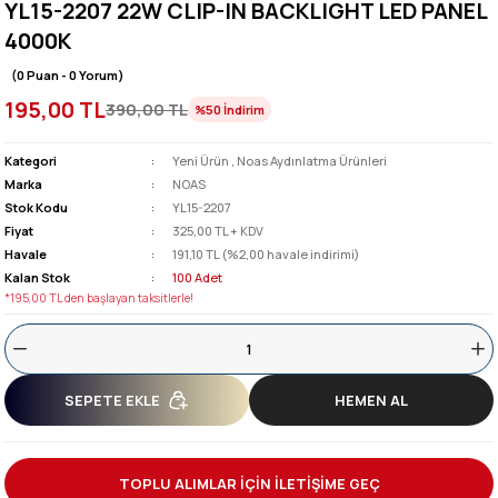
YL15-2207 22W CLIP-IN BACKLIGHT LED PANEL
4000K
(0 Puan - 0 Yorum)
195,00 TL
390,00 TL
%50
İndirim
Kategori
Yeni Ürün
,
Noas Aydınlatma Ürünleri
Marka
NOAS
Stok Kodu
YL15-2207
Fiyat
325,00 TL + KDV
Havale
191,10 TL (%2,00 havale indirimi)
Kalan Stok
100 Adet
*195,00 TL den başlayan taksitlerle!
SEPETE EKLE
HEMEN AL
TOPLU ALIMLAR İÇİN İLETİŞİME GEÇ