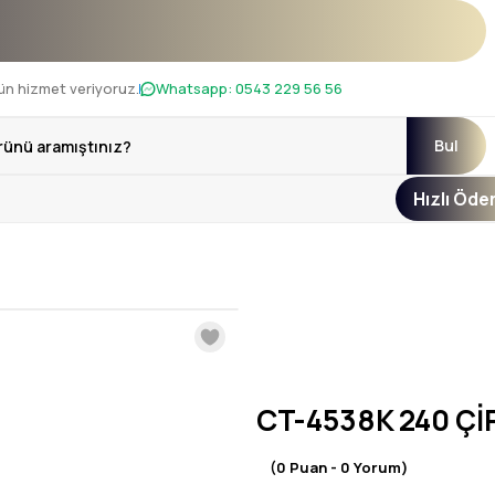
ı !
ün hizmet veriyoruz.
Whatsapp:
0543 229 56 56
Bul
Hızlı Öd
CT-4538K 240 Çİ
(0 Puan - 0 Yorum)