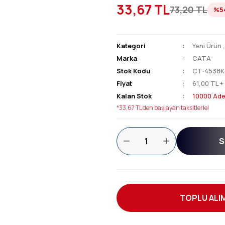
33,67 TL
73,20 TL
%5
Kategori
Yeni Ürün
Marka
CATA
Stok Kodu
CT-4538K
Fiyat
61,00 TL +
Kalan Stok
10000 Ade
*33,67 TL den başlayan taksitlerle!
S
TOPLU ALIM