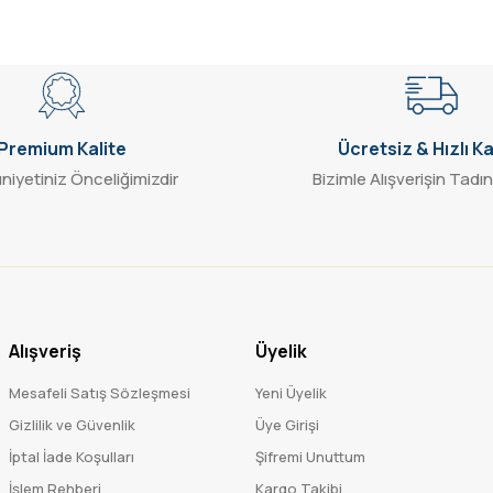
Gönder
Premium Kalite
Ücretsiz & Hızlı K
iyetiniz Önceliğimizdir
Bizimle Alışverişin Tadın
Alışveriş
Üyelik
Mesafeli Satış Sözleşmesi
Yeni Üyelik
Gizlilik ve Güvenlik
Üye Girişi
İptal İade Koşulları
Şifremi Unuttum
İşlem Rehberi
Kargo Takibi