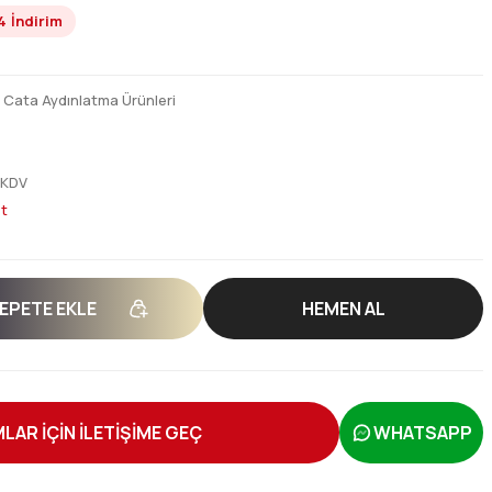
4
İndirim
,
Cata Aydınlatma Ürünleri
 KDV
t
EPETE EKLE
HEMEN AL
LAR İÇİN İLETİŞİME GEÇ
WHATSAPP