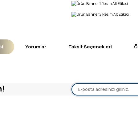
si
Yorumlar
Taksit Seçenekleri
Ö
yetersiz gördüğünüz noktaları öneri formunu kullanarak tarafımıza iletebil
n!
Bu ürüne ilk yorumu siz yapın!
Yorum Yaz