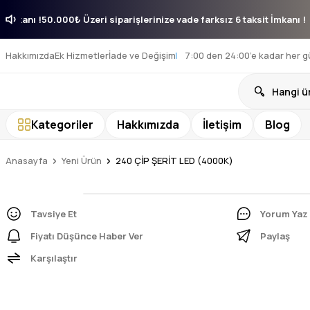
aksit İmkanı !
50.000₺ Üzeri siparişlerinize vade farksız 6 taksit İmkan
Hakkımızda
Ek Hizmetler
İade ve Değişim
7:00 den 24:00’e kadar her g
Kategoriler
Hakkımızda
İletişim
Blog
Anasayfa
Yeni Ürün
240 ÇİP ŞERİT LED (4000K)
Tavsiye Et
Yorum Yaz
Fiyatı Düşünce Haber Ver
Paylaş
Karşılaştır