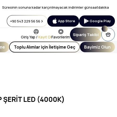
Süresinin sonuna kadar karçırılmayacak indirimler:
gün
saat
dakika
App Store
Google Play
+90 543 229 56 56
Sipariş Takibi
Giriş Yap /
Kayıt Ol
Favorilerim
eme
Toplu Alımlar için İletişime Geç
Bayimiz Olun
P ŞERİT LED (4000K)