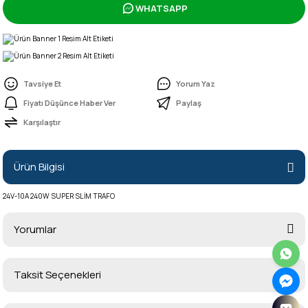
WHATSAPP
Tavsiye Et
Yorum Yaz
Fiyatı Düşünce Haber Ver
Paylaş
Karşılaştır
Ürün Bilgisi
24V-10A 240W SUPER SLİM TRAFO
Yorumlar
Taksit Seçenekleri
Bu ürüne ilk yorumu siz yapın!