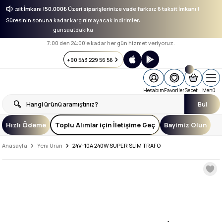
ız 6 taksit İmkanı !
50.000₺ Üzeri siparişlerinize vade farksız 6 taksit İmkanı !
Süresinin sonuna kadar karçırılmayacak indirimler:
gün
saat
dakika
7:00 den 24:00’e kadar her gün hizmet veriyoruz.
+90 543 229 56 56
Hesabım
Favoriler
Sepet
Menü
Bul
Hızlı Ödeme
Toplu Alımlar için İletişime Geç
Bayimiz Olun
Anasayfa
Yeni Ürün
24V-10A 240W SUPER SLİM TRAFO