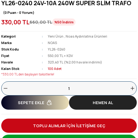
YL26-0240 24V-10A 240W SUPER SLİM TRAFO
(0 Puan - 0 Yorum)
330,00 TL
660,00 TL
%50
İndirim
Kategori
Yeni Ürün
,
Noas Aydınlatma Ürünleri
Marka
NOAS
Stok Kodu
YL26-0240
Fiyat
550,00 TL + KDV
Havale
323,40 TL (%2,00 havale indirimi)
Kalan Stok
100 Adet
*330,00 TL den başlayan taksitlerle!
SEPETE EKLE
HEMEN AL
TOPLU ALIMLAR İÇİN İLETİŞİME GEÇ