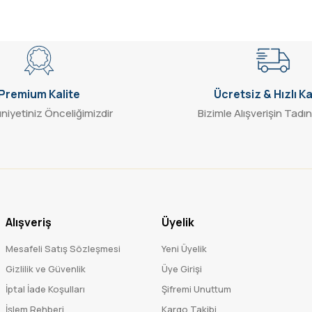
Gönder
Premium Kalite
Ücretsiz & Hızlı K
iyetiniz Önceliğimizdir
Bizimle Alışverişin Tadın
Alışveriş
Üyelik
Mesafeli Satış Sözleşmesi
Yeni Üyelik
Gizlilik ve Güvenlik
Üye Girişi
İptal İade Koşulları
Şifremi Unuttum
İşlem Rehberi
Kargo Takibi