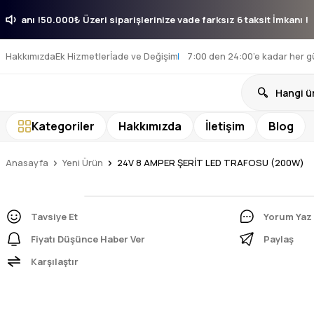
aksit İmkanı !
50.000₺ Üzeri siparişlerinize vade farksız 6 taksit İmkan
Hakkımızda
Ek Hizmetler
İade ve Değişim
7:00 den 24:00’e kadar her g
Kategoriler
Hakkımızda
İletişim
Blog
Anasayfa
Yeni Ürün
24V 8 AMPER ŞERİT LED TRAFOSU (200W)
Tavsiye Et
Yorum Yaz
Fiyatı Düşünce Haber Ver
Paylaş
Karşılaştır