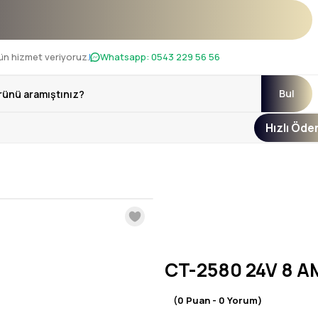
ı !
ün hizmet veriyoruz.
Whatsapp:
0543 229 56 56
Bul
Hızlı Öd
CT-2580 24V 8 
(0 Puan - 0 Yorum)