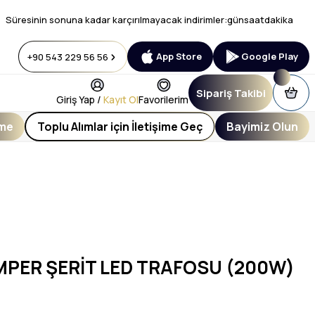
Süresinin sonuna kadar karçırılmayacak indirimler:
gün
saat
dakika
App Store
Google Play
+90 543 229 56 56
Sipariş Takibi
Giriş Yap /
Kayıt Ol
Favorilerim
eme
Toplu Alımlar için İletişime Geç
Bayimiz Olun
AMPER ŞERİT LED TRAFOSU (200W)