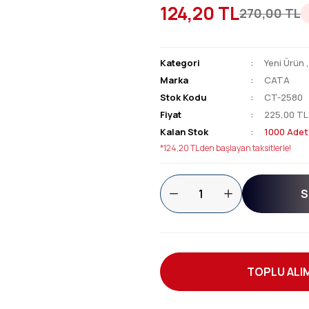
124,20 TL
270,00 TL
Kategori
Yeni Ürün
Marka
CATA
Stok Kodu
CT-2580
Fiyat
225,00 TL
Kalan Stok
1000 Adet
*124,20 TL den başlayan taksitlerle!
S
TOPLU ALIM