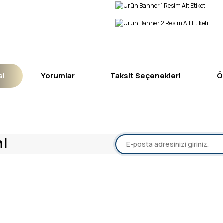
si
Yorumlar
Taksit Seçenekleri
Ö
yetersiz gördüğünüz noktaları öneri formunu kullanarak tarafımıza iletebil
n!
Bu ürüne ilk yorumu siz yapın!
Yorum Yaz