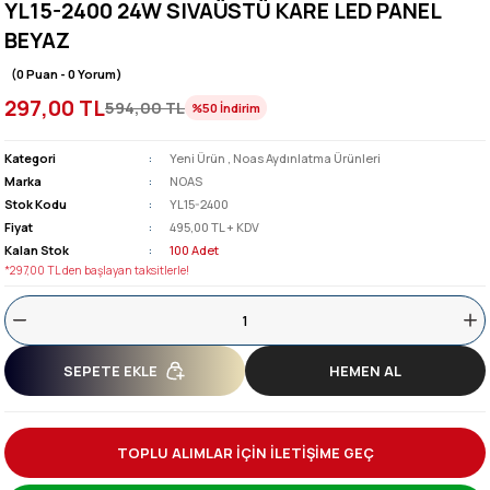
YL15-2400 24W SIVAÜSTÜ KARE LED PANEL
BEYAZ
(0 Puan - 0 Yorum)
297,00 TL
594,00 TL
%50
İndirim
Kategori
Yeni Ürün
,
Noas Aydınlatma Ürünleri
Marka
NOAS
Stok Kodu
YL15-2400
Fiyat
495,00 TL + KDV
Kalan Stok
100 Adet
*297,00 TL den başlayan taksitlerle!
SEPETE EKLE
HEMEN AL
TOPLU ALIMLAR İÇİN İLETİŞİME GEÇ