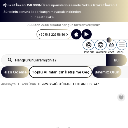
sız 6 taksit İmkanı !
50.000₺ Üzeri siparişlerinize vade farksız 6 taksit İmkanı !
Süresinin sonuna kadar karçırılmayacak indirimler:
gün
saat
dakika
7:00 den 24:00’e kadar her gün hizmet veriyoruz.
+90 543 229 56 56
Hesabım
Favoriler
Sepet
Menü
Bul
Hızlı Ödeme
Toplu Alımlar için İletişime Geç
Bayimiz Olun
Anasayfa
Yeni Ürün
24W SIVAÜSTÜ KARE LED PANEL BEYAZ