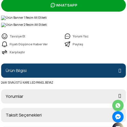
WHATSAPP
Tavsiye Et
Yorum Yaz
Fiyatı Düşünce Haber Ver
Paylaş
Karşılaştır
Ürün Bilgisi
24W SIVAÜSTÜ KARE LED PANEL BEYAZ
Yorumlar
Taksit Seçenekleri
Bu ürüne ilk yorumu siz yapın!