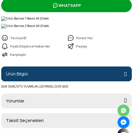
WHATSAPP
Tavsiye Et
Yorum Yaz
Fiyatı Düşünce Haber Ver
Paylaş
Karşılaştır
Ürün Bilgisi
24W SIVAÜSTÜ YUVARLAK LED PANEL GÜN IŞIĞI
Yorumlar
Taksit Seçenekleri
Bu ürüne ilk yorumu siz yapın!