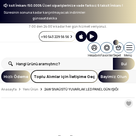
sız 6 taksit İmkanı !
50.000₺ Üzeri siparişlerinize vade farksız 6 taksit İmkanı !
Süresinin sonuna kadar karçırılmayacak indirimler:
gün
saat
dakika
7:00 den 24:00’e kadar her gün hizmet veriyoruz.
+90 543 229 56 56
Hesabım
Favoriler
Sepet
Menü
Bul
Hızlı Ödeme
Toplu Alımlar için İletişime Geç
Bayimiz Olun
Anasayfa
Yeni Ürün
24W SIVAÜSTÜ YUVARLAK LED PANEL GÜN IŞIĞI