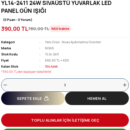
YL14-2411 24W SIVAÜSTÜ YUVARLAK LED
PANEL GÜN IŞIĞI
(0 Puan - 0 Yorum)
390,00 TL
780,00 TL
%50
İndirim
Kategori
Yeni Ürün
,
Noas Aydınlatma Ürünleri
Marka
NOAS
Stok Kodu
YL14-2411
Fiyat
650,00 TL + KDV
Kalan Stok
104 Adet
*390,00 TL den başlayan taksitlerle!
SEPETE EKLE
HEMEN AL
TOPLU ALIMLAR İÇİN İLETİŞİME GEÇ