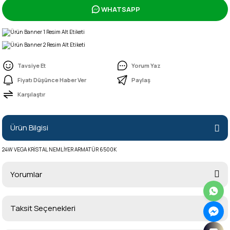
WHATSAPP
Tavsiye Et
Yorum Yaz
Fiyatı Düşünce Haber Ver
Paylaş
Karşılaştır
Ürün Bilgisi
24W VEGA KRİSTAL NEMLİYER ARMATÜR 6500K
Yorumlar
Taksit Seçenekleri
Bu ürüne ilk yorumu siz yapın!