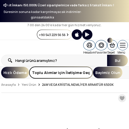
z 6 taksit İmkanı !
50.000₺ Üzeri siparişlerinize vade farksız 6 taksit İmkanı !
Süresinin sonuna kadar karçırılmayacak indirimler:
gün
saat
dakika
7:00 den 24:00’e kadar her gün hizmet veriyoruz.
+90 543 229 56 56
Hesabım
Favoriler
Sepet
Menü
Bul
Hızlı Ödeme
Toplu Alımlar için İletişime Geç
Bayimiz Olun
Anasayfa
Yeni Ürün
24W VEGA KRİSTAL NEMLİYER ARMATÜR 6500K