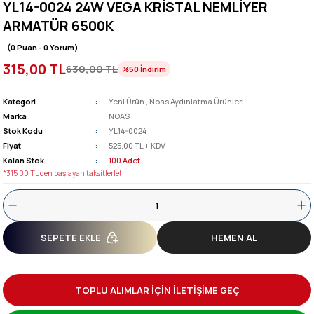
YL14-0024 24W VEGA KRİSTAL NEMLİYER
ARMATÜR 6500K
(0 Puan - 0 Yorum)
315,00 TL
630,00 TL
%50
İndirim
Kategori
Yeni Ürün
,
Noas Aydınlatma Ürünleri
Marka
NOAS
Stok Kodu
YL14-0024
Fiyat
525,00 TL + KDV
Kalan Stok
100 Adet
*315,00 TL den başlayan taksitlerle!
SEPETE EKLE
HEMEN AL
TOPLU ALIMLAR İÇİN İLETİŞİME GEÇ