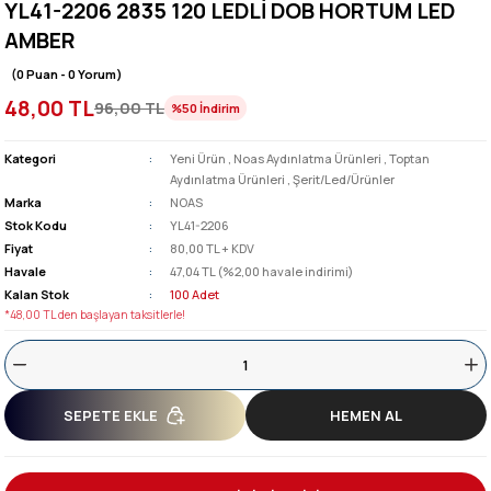
YL41-2206 2835 120 LEDLİ DOB HORTUM LED
AMBER
(0 Puan - 0 Yorum)
48,00 TL
96,00 TL
%50
İndirim
Kategori
Yeni Ürün
,
Noas Aydınlatma Ürünleri
,
Toptan
Aydınlatma Ürünleri
,
Şerit/Led/Ürünler
Marka
NOAS
Stok Kodu
YL41-2206
Fiyat
80,00 TL + KDV
Havale
47,04 TL (%2,00 havale indirimi)
Kalan Stok
100 Adet
*48,00 TL den başlayan taksitlerle!
SEPETE EKLE
HEMEN AL