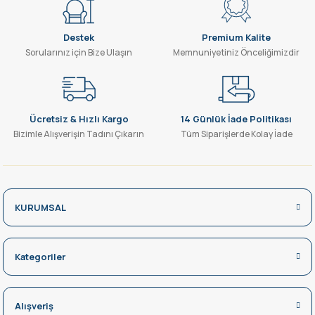
138,00 TL
Gönder
69,00 TL
Destek
Premium Kalite
SEPETE EKLE
Sorularınız için Bize Ulaşın
Memnuniyetiniz Önceliğimizdir
-%50
YL41-2406 2835 240 LEDLİ DOB HORTUM LED AMBER
Ücretsiz & Hızlı Kargo
14 Günlük İade Politikası
Bizimle Alışverişin Tadını Çıkarın
Tüm Siparişlerde Kolay İade
144,00 TL
72,00 TL
SEPETE EKLE
KURUMSAL
-%50
YL41-2201 2835 120 LEDLİ DOB HORTUM LED 6500K
Kategoriler
102,00 TL
51,00 TL
Alışveriş