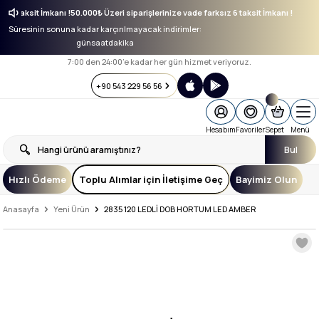
ksız 6 taksit İmkanı !
50.000₺ Üzeri siparişlerinize vade farksız 6 taksit İmkanı !
Süresinin sonuna kadar karçırılmayacak indirimler:
gün
saat
dakika
7:00 den 24:00’e kadar her gün hizmet veriyoruz.
+90 543 229 56 56
Hesabım
Favoriler
Sepet
Menü
Bul
Hızlı Ödeme
Toplu Alımlar için İletişime Geç
Bayimiz Olun
Anasayfa
Yeni Ürün
2835 120 LEDLİ DOB HORTUM LED AMBER