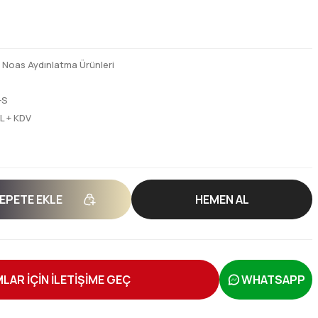
,
Noas Aydınlatma Ürünleri
-S
L + KDV
EPETE EKLE
HEMEN AL
LAR İÇİN İLETİŞİME GEÇ
WHATSAPP