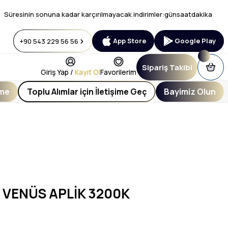
Süresinin sonuna kadar karçırılmayacak indirimler:
gün
saat
dakika
App Store
Google Play
+90 543 229 56 56
Sipariş Takibi
Giriş Yap /
Kayıt Ol
Favorilerim
eme
Toplu Alımlar için İletişime Geç
Bayimiz Olun
 VENÜS APLİK 3200K