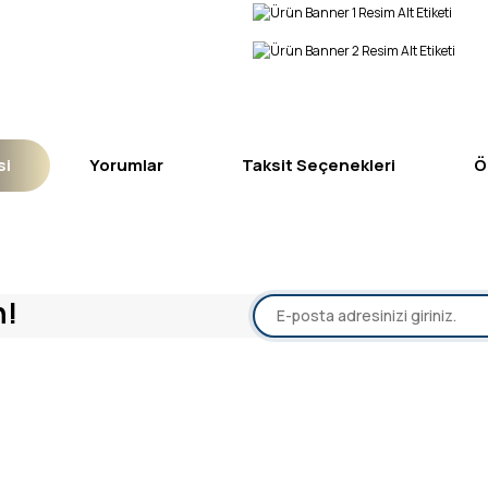
si
Yorumlar
Taksit Seçenekleri
Ö
yetersiz gördüğünüz noktaları öneri formunu kullanarak tarafımıza iletebil
n!
Bu ürüne ilk yorumu siz yapın!
Yorum Yaz