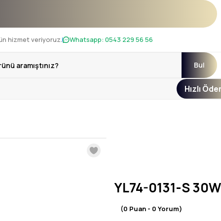
ı !
ün hizmet veriyoruz.
Whatsapp:
0543 229 56 56
Bul
Hızlı Öd
YL74-0131-S 30W
(0 Puan - 0 Yorum)