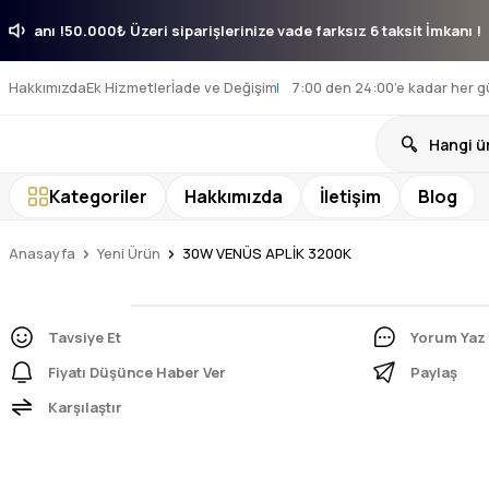
aksit İmkanı !
50.000₺ Üzeri siparişlerinize vade farksız 6 taksit İmkan
Hakkımızda
Ek Hizmetler
İade ve Değişim
7:00 den 24:00’e kadar her g
Kategoriler
Hakkımızda
İletişim
Blog
Anasayfa
Yeni Ürün
30W VENÜS APLİK 3200K
Tavsiye Et
Yorum Yaz
Fiyatı Düşünce Haber Ver
Paylaş
Karşılaştır