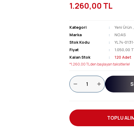
1.260,00 TL
Kategori
Yeni Ürün
Marka
NOAS
Stok Kodu
YL74-0131
Fiyat
1.050,00 T
Kalan Stok
120 Adet
*1.260,00 TL den başlayan taksitlerle!
S
TOPLU ALIM