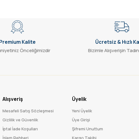
Gönder
Premium Kalite
Ücretsiz & Hızlı K
iyetiniz Önceliğimizdir
Bizimle Alışverişin Tadın
Alışveriş
Üyelik
Mesafeli Satış Sözleşmesi
Yeni Üyelik
Gizlilik ve Güvenlik
Üye Girişi
İptal İade Koşulları
Şifremi Unuttum
İşlem Rehberi
Kargo Takibi