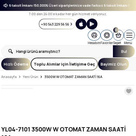
farksız 6 taksit İmkanı !
50.000₺ Üzeri siparişlerinize vade farksız 6 taksit İmkanı !
7:00 den 24:00’e kadar her gün hizmet veriyoruz.
+90 543 229 56 56
0
Hesabım
Favoriler
Sepet
Menü
Bul
Hızlı Ödeme
Toplu Alımlar için İletişime Geç
Bayimiz Olun
Anasayfa
Yeni Ürün
3500W W OTOMAT ZAMAN SAATİ 16A
YL04-7101 3500W W OTOMAT ZAMAN SAATİ