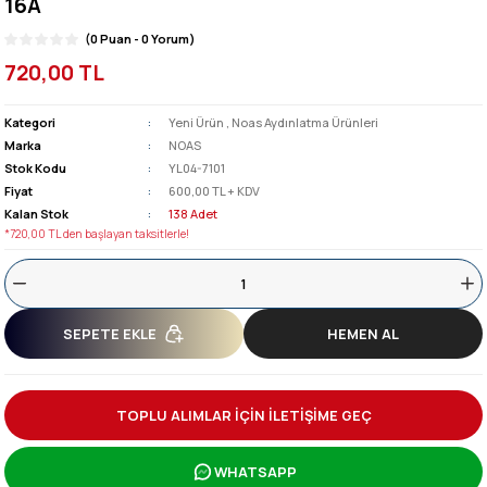
16A
(0 Puan - 0 Yorum)
720,00 TL
Kategori
Yeni Ürün
,
Noas Aydınlatma Ürünleri
Marka
NOAS
Stok Kodu
YL04-7101
Fiyat
600,00 TL + KDV
Kalan Stok
138 Adet
*720,00 TL den başlayan taksitlerle!
SEPETE EKLE
HEMEN AL
TOPLU ALIMLAR İÇİN İLETİŞİME GEÇ
WHATSAPP