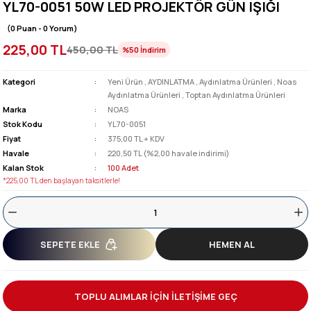
YL70-0051 50W LED PROJEKTÖR GÜN IŞIĞI
(0 Puan - 0 Yorum)
225,00 TL
450,00 TL
%50
İndirim
Kategori
Yeni Ürün
,
AYDINLATMA
,
Aydınlatma Ürünleri
,
Noas
Aydınlatma Ürünleri
,
Toptan Aydınlatma Ürünleri
Marka
NOAS
Stok Kodu
YL70-0051
Fiyat
375,00 TL + KDV
Havale
220,50 TL (%2,00 havale indirimi)
Kalan Stok
100 Adet
*225,00 TL den başlayan taksitlerle!
SEPETE EKLE
HEMEN AL
TOPLU ALIMLAR İÇİN İLETİŞİME GEÇ