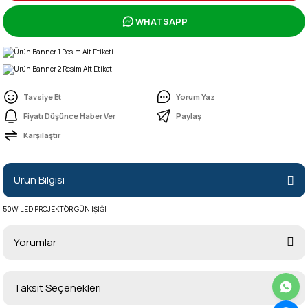
WHATSAPP
Tavsiye Et
Yorum Yaz
Fiyatı Düşünce Haber Ver
Paylaş
Karşılaştır
Ürün Bilgisi
50W LED PROJEKTÖR GÜN IŞIĞI
Yorumlar
Taksit Seçenekleri
Bu ürüne ilk yorumu siz yapın!