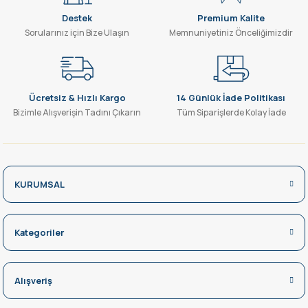
Destek
Premium Kalite
SEPETE EKLE
Sorularınız için Bize Ulaşın
Memnuniyetiniz Önceliğimizdir
-%50
YL70-0200 200W LED PROJEKTÖR BEYAZ
Ücretsiz & Hızlı Kargo
14 Günlük İade Politikası
Bizimle Alışverişin Tadını Çıkarın
Tüm Siparişlerde Kolay İade
1.560,00 TL
780,00 TL
SEPETE EKLE
KURUMSAL
-%50
YL70-1010 10W ULTRA SLİM LED PROJEKTÖR 6500K
Kategoriler
384,00 TL
192,00 TL
Alışveriş
SEPETE EKLE