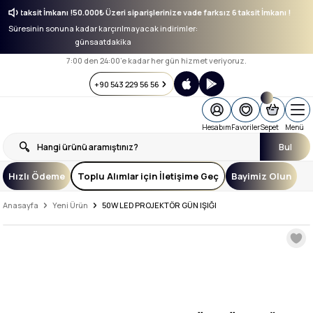
rksız 6 taksit İmkanı !
50.000₺ Üzeri siparişlerinize vade farksız 6 taksit İmkanı !
Süresinin sonuna kadar karçırılmayacak indirimler:
gün
saat
dakika
7:00 den 24:00’e kadar her gün hizmet veriyoruz.
+90 543 229 56 56
Hesabım
Favoriler
Sepet
Menü
Bul
Hızlı Ödeme
Toplu Alımlar için İletişime Geç
Bayimiz Olun
Anasayfa
Yeni Ürün
50W LED PROJEKTÖR GÜN IŞIĞI