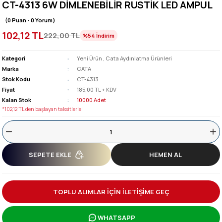
CT-4313 6W DİMLENEBİLİR RUSTİK LED AMPUL
(0 Puan - 0 Yorum)
102,12 TL
222,00 TL
%54
İndirim
Kategori
Yeni Ürün
,
Cata Aydınlatma Ürünleri
Marka
CATA
Stok Kodu
CT-4313
Fiyat
185,00 TL + KDV
Kalan Stok
10000 Adet
*102,12 TL den başlayan taksitlerle!
SEPETE EKLE
HEMEN AL
TOPLU ALIMLAR İÇİN İLETİŞİME GEÇ
WHATSAPP