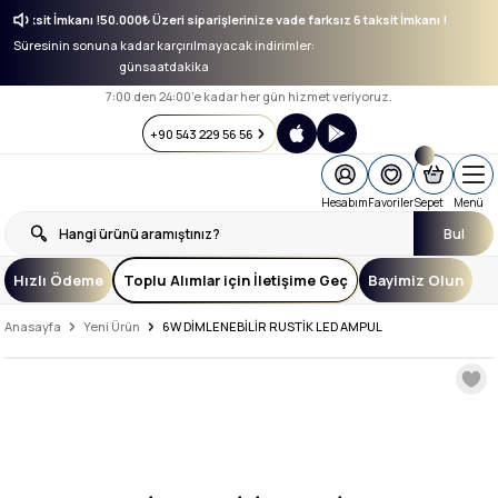
ız 6 taksit İmkanı !
50.000₺ Üzeri siparişlerinize vade farksız 6 taksit İmkanı !
Süresinin sonuna kadar karçırılmayacak indirimler:
gün
saat
dakika
7:00 den 24:00’e kadar her gün hizmet veriyoruz.
+90 543 229 56 56
Hesabım
Favoriler
Sepet
Menü
Bul
Hızlı Ödeme
Toplu Alımlar için İletişime Geç
Bayimiz Olun
Anasayfa
Yeni Ürün
6W DİMLENEBİLİR RUSTİK LED AMPUL