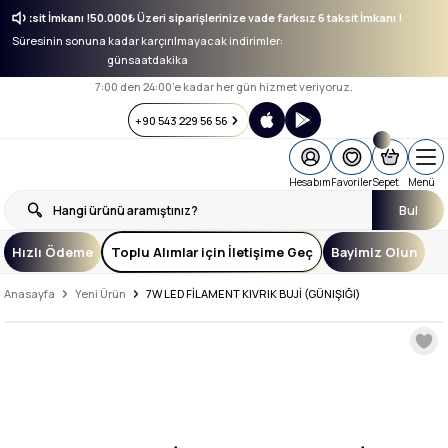
ız 6 taksit İmkanı !
50.000₺ Üzeri siparişlerinize vade farksız 6 taksit İmkanı !
Süresinin sonuna kadar karçırılmayacak indirimler:
gün
saat
dakika
7:00 den 24:00’e kadar her gün hizmet veriyoruz.
+90 543 229 56 56
Hesabım
Favoriler
Sepet
Menü
Bul
Hızlı Ödeme
Toplu Alımlar için İletişime Geç
Bayimiz Olun
Anasayfa
Yeni Ürün
7W LED FİLAMENT KIVRIK BUJİ (GÜNIŞIĞI)