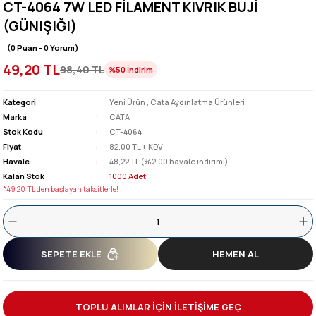
CT-4064 7W LED FİLAMENT KIVRIK BUJİ
(GÜNIŞIĞI)
(0 Puan - 0 Yorum)
49,20 TL
98,40 TL
%50
İndirim
Kategori
Yeni Ürün
,
Cata Aydınlatma Ürünleri
Marka
CATA
Stok Kodu
CT-4064
Fiyat
82,00 TL + KDV
Havale
48,22 TL (%2,00 havale indirimi)
Kalan Stok
1000 Adet
*49,20 TL den başlayan taksitlerle!
SEPETE EKLE
HEMEN AL
TOPLU ALIMLAR İÇİN İLETİŞİME GEÇ