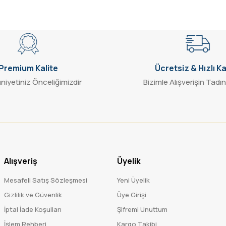
Gönder
Premium Kalite
Ücretsiz & Hızlı K
iyetiniz Önceliğimizdir
Bizimle Alışverişin Tadın
Alışveriş
Üyelik
Mesafeli Satış Sözleşmesi
Yeni Üyelik
Gizlilik ve Güvenlik
Üye Girişi
İptal İade Koşulları
Şifremi Unuttum
İşlem Rehberi
Kargo Takibi