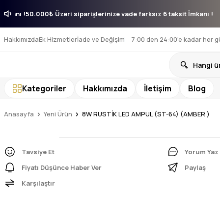
ksit İmkanı !
50.000₺ Üzeri siparişlerinize vade farksız 6 taksit İmkanı
Hakkımızda
Ek Hizmetler
İade ve Değişim
7:00 den 24:00’e kadar her g
Kategoriler
Hakkımızda
İletişim
Blog
Anasayfa
Yeni Ürün
8W RUSTİK LED AMPUL (ST-64) (AMBER )
Tavsiye Et
Yorum Yaz
Fiyatı Düşünce Haber Ver
Paylaş
Karşılaştır