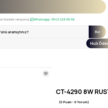
 !
ün hizmet veriyoruz.
Whatsapp:
0543 229 56 56
Bul
Hızlı Öd
CT-4290 8W RUST
(0 Puan - 0 Yorum)