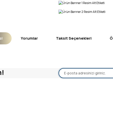
si
Yorumlar
Taksit Seçenekleri
Ö
yetersiz gördüğünüz noktaları öneri formunu kullanarak tarafımıza iletebil
n!
Bu ürüne ilk yorumu siz yapın!
Yorum Yaz