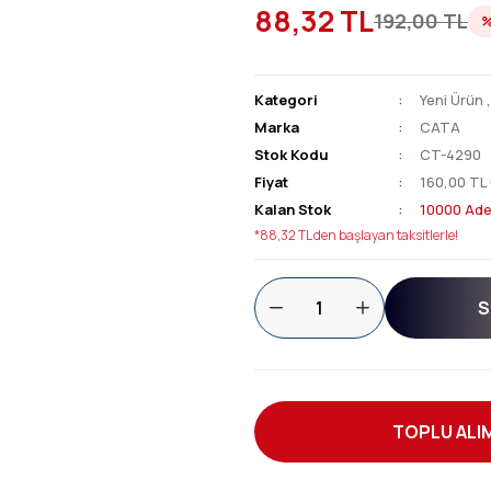
88,32 TL
192,00 TL
Kategori
Yeni Ürün
Marka
CATA
Stok Kodu
CT-4290
Fiyat
160,00 TL
Kalan Stok
10000 Ade
*88,32 TL den başlayan taksitlerle!
S
TOPLU ALIM