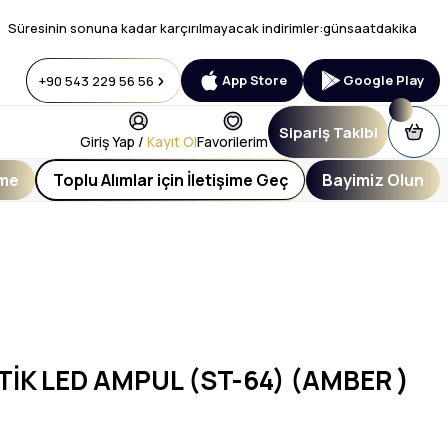
Süresinin sonuna kadar karçırılmayacak indirimler:
gün
saat
dakika
App Store
Google Play
+90 543 229 56 56
Sipariş Takibi
Giriş Yap /
Kayıt Ol
Favorilerim
eme
Toplu Alımlar için İletişime Geç
Bayimiz Olun
İK LED AMPUL (ST-64) (AMBER )