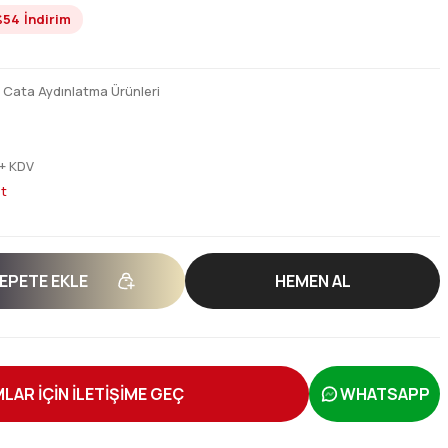
%54
İndirim
,
Cata Aydınlatma Ürünleri
 + KDV
t
EPETE EKLE
HEMEN AL
LAR İÇİN İLETİŞİME GEÇ
WHATSAPP