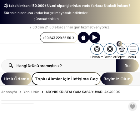
rksız 6 taksit İmkanı !
50.000₺ Üzeri siparişlerinize vade farksız 6 taksit İmkanı !
Süresinin sonuna kadar karçırılmayacak indirimler:
gün
saat
dakika
7:00 den 24:00’e kadar her gün hizmet veriyoruz.
+90 543 229 56 56
0
Hesabım
Favoriler
Sepet
Menü
Bul
Hızlı Ödeme
Toplu Alımlar için İletişime Geç
Bayimiz Olun
Anasayfa
Yeni Ürün
ADONİS KRİSTAL CAM KASA YUVARLAK 4000K