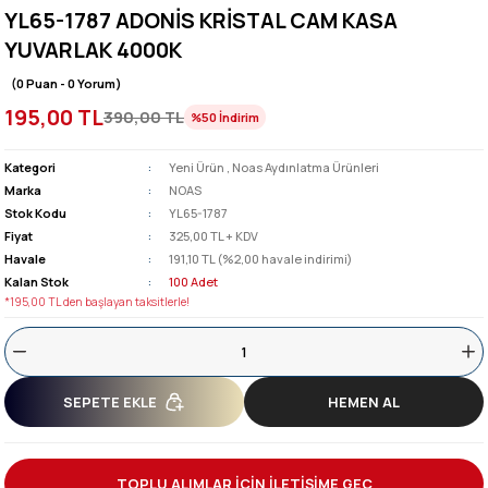
YL65-1787 ADONİS KRİSTAL CAM KASA
YUVARLAK 4000K
(0 Puan - 0 Yorum)
195,00 TL
390,00 TL
%50
İndirim
Kategori
Yeni Ürün
,
Noas Aydınlatma Ürünleri
Marka
NOAS
Stok Kodu
YL65-1787
Fiyat
325,00 TL + KDV
Havale
191,10 TL (%2,00 havale indirimi)
Kalan Stok
100 Adet
*195,00 TL den başlayan taksitlerle!
SEPETE EKLE
HEMEN AL
TOPLU ALIMLAR İÇİN İLETİŞİME GEÇ