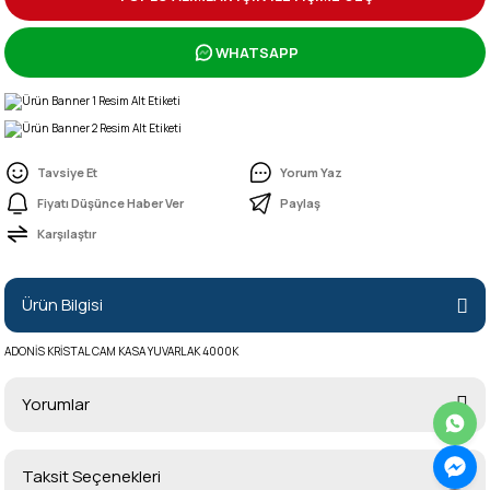
WHATSAPP
Tavsiye Et
Yorum Yaz
Fiyatı Düşünce Haber Ver
Paylaş
Karşılaştır
Ürün Bilgisi
ADONİS KRİSTAL CAM KASA YUVARLAK 4000K
Yorumlar
Taksit Seçenekleri
Bu ürüne ilk yorumu siz yapın!