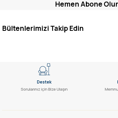
Hemen Abone Olu
Ürün fiyatı diğer sitelerden daha pahalı.
1.631,70 TL
3.885,00 TL
Bu ürüne benzer farklı alternatifler olmalı.
SEPETE EKLE
Bültenlerimizi Takip Edin
Destek
Sorularınız için Bize Ulaşın
Memnun