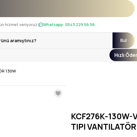
nı !
ün hizmet veriyoruz.
Whatsapp:
0543 229 56 56
Bul
Hızlı Öd
TÖR 130W
KCF276K-130W-V
TIPI VANTILATÖR