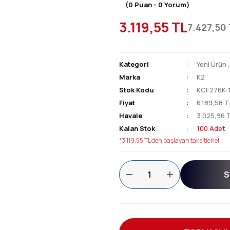
(0 Puan - 0 Yorum)
3.119,55 TL
7.427,50
Kategori
Yeni Ürün
Marka
K2
Stok Kodu
KCF276K-
Fiyat
6.189,58 T
Havale
3.025,96 T
Kalan Stok
100 Adet
*3.119,55 TL den başlayan taksitlerle!
S