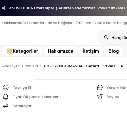
aksit İmkanı !
50.000₺ Üzeri siparişlerinize vade farksız 6 taksit İmka
Hakkımızda
Ek Hizmetler
İade ve Değişim
7:00 den 24:00’e kadar her g
Kategoriler
Hakkımızda
İletişim
Blog
Anasayfa
Yeni Ürün
KCF276K KUMANDALI SANAYI TIPI VANTILA
Tavsiye Et
Yorum Yaz
Fiyatı Düşünce Haber Ver
Paylaş
Karşılaştır