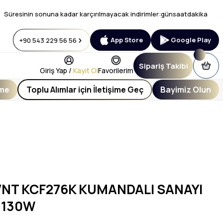
Süresinin sonuna kadar karçırılmayacak indirimler:
gün
saat
dakika
App Store
Google Play
+90 543 229 56 56
Sipariş Takibi
Giriş Yap /
Kayıt Ol
Favorilerim
eme
Toplu Alımlar için İletişime Geç
Bayimiz Olun
NT KCF276K KUMANDALI SANAYI
 130W