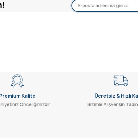
n!
2.399,67 TL
5.713,50 TL
SEPETE EKLE
Gönder
Premium Kalite
Ücretsiz & Hızlı K
iyetiniz Önceliğimizdir
Bizimle Alışverişin Tadın