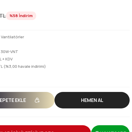
 TL
%58
İndirim
,
Vantilatörler
130W-VNT
L + KDV
L (%3,00 havale indirimi)
EPETE EKLE
HEMEN AL