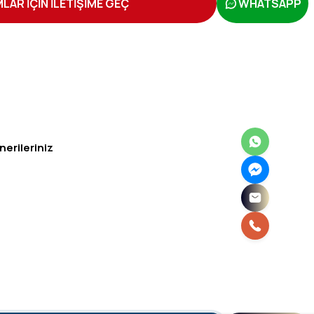
LAR İÇİN İLETİŞİME GEÇ
WHATSAPP
nerileriniz
irsiniz.