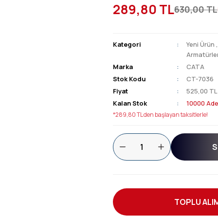
289,80 TL
630,00 TL
Kategori
Yeni Ürün
Armatürler
Marka
CATA
Stok Kodu
CT-7036
Fiyat
525,00 TL
Kalan Stok
10000 Ade
*289,80 TL den başlayan taksitlerle!
S
TOPLU ALIM