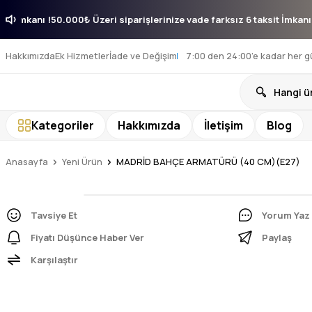
 taksit İmkanı !
50.000₺ Üzeri siparişlerinize vade farksız 6 taksit İm
Hakkımızda
Ek Hizmetler
İade ve Değişim
7:00 den 24:00’e kadar her g
Kategoriler
Hakkımızda
İletişim
Blog
Anasayfa
Yeni Ürün
MADRİD BAHÇE ARMATÜRÜ (40 CM)(E27)
Tavsiye Et
Yorum Yaz
Fiyatı Düşünce Haber Ver
Paylaş
Karşılaştır