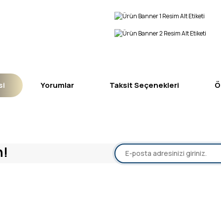
si
Yorumlar
Taksit Seçenekleri
Ö
yetersiz gördüğünüz noktaları öneri formunu kullanarak tarafımıza iletebil
n!
Bu ürüne ilk yorumu siz yapın!
Yorum Yaz