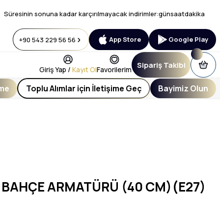
Süresinin sonuna kadar karçırılmayacak indirimler:
gün
saat
dakika
App Store
Google Play
+90 543 229 56 56
Sipariş Takibi
Giriş Yap /
Kayıt Ol
Favorilerim
eme
Toplu Alımlar için İletişime Geç
Bayimiz Olun
 BAHÇE ARMATÜRÜ (40 CM)(E27)