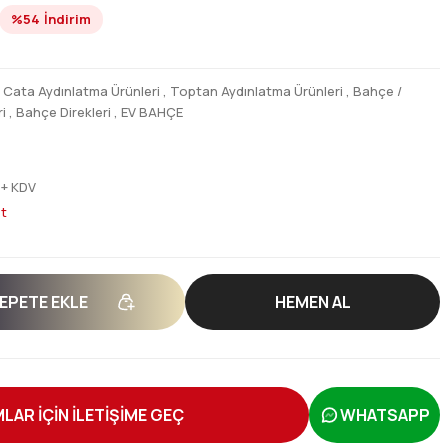
%54
İndirim
,
Cata Aydınlatma Ürünleri
,
Toptan Aydınlatma Ürünleri
,
Bahçe /
i
,
Bahçe Direkleri
,
EV BAHÇE
 + KDV
t
EPETE EKLE
HEMEN AL
LAR İÇİN İLETİŞİME GEÇ
WHATSAPP