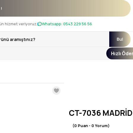
kanı !
ün hizmet veriyoruz.
Whatsapp:
0543 229 56 56
Bul
Hızlı Öd
CT-7036 MADRİD
(0 Puan - 0 Yorum)