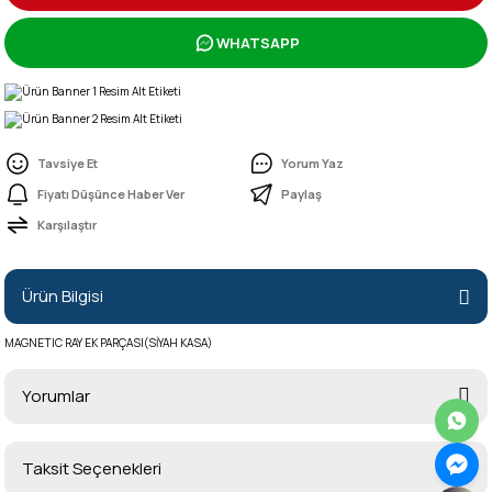
WHATSAPP
Tavsiye Et
Yorum Yaz
Fiyatı Düşünce Haber Ver
Paylaş
Karşılaştır
Ürün Bilgisi
MAGNETIC RAY EK PARÇASI(SİYAH KASA)
Yorumlar
Taksit Seçenekleri
Bu ürüne ilk yorumu siz yapın!