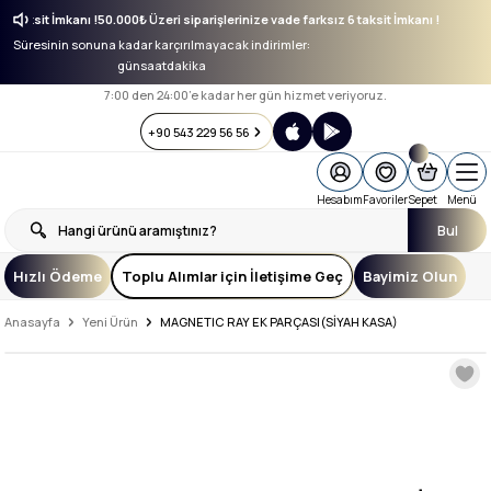
ız 6 taksit İmkanı !
50.000₺ Üzeri siparişlerinize vade farksız 6 taksit İmkanı !
Süresinin sonuna kadar karçırılmayacak indirimler:
gün
saat
dakika
7:00 den 24:00’e kadar her gün hizmet veriyoruz.
+90 543 229 56 56
Hesabım
Favoriler
Sepet
Menü
Bul
Hızlı Ödeme
Toplu Alımlar için İletişime Geç
Bayimiz Olun
Anasayfa
Yeni Ürün
MAGNETIC RAY EK PARÇASI(SİYAH KASA)