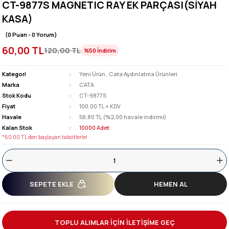
CT-9877S MAGNETIC RAY EK PARÇASI(SİYAH
KASA)
(0 Puan - 0 Yorum)
60,00 TL
120,00 TL
%50
İndirim
Kategori
Yeni Ürün
,
Cata Aydınlatma Ürünleri
Marka
CATA
Stok Kodu
CT-9877S
Fiyat
100,00 TL + KDV
Havale
58,80 TL (%2,00 havale indirimi)
Kalan Stok
10000 Adet
*60,00 TL den başlayan taksitlerle!
SEPETE EKLE
HEMEN AL
TOPLU ALIMLAR İÇİN İLETİŞİME GEÇ