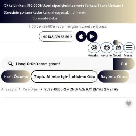
sız 6 taksit İmkanı !
50.000₺ Üzeri siparişlerinize vade farksız 6 taksit İmkanı !
Süresinin sonuna kadar karçırılmayacak indirimler:
gün
saat
dakika
7:00 den 24:00’e kadar her gün hizmet veriyoruz.
+90 543 229 56 56
Hesabım
Favoriler
Sepet
Menü
Bul
Hızlı Ödeme
Toplu Alımlar için İletişime Geç
Bayimiz Olun
Anasayfa
Yeni Ürün
YL99-0006-2 MONOFAZE RAY BEYAZ 2 METRE