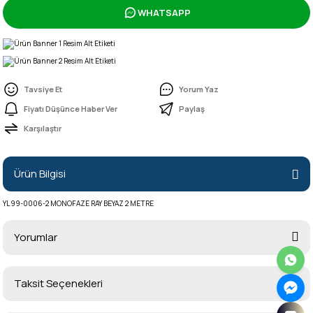
WHATSAPP
Tavsiye Et
Yorum Yaz
Fiyatı Düşünce Haber Ver
Paylaş
Karşılaştır
Ürün Bilgisi
YL99-0006-2 MONOFAZE RAY BEYAZ 2 METRE
Yorumlar
Taksit Seçenekleri
Bu ürüne ilk yorumu siz yapın!