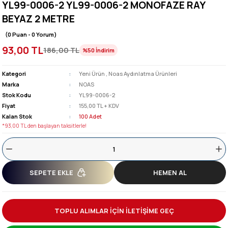
YL99-0006-2 YL99-0006-2 MONOFAZE RAY
BEYAZ 2 METRE
(0 Puan - 0 Yorum)
93,00 TL
186,00 TL
%50
İndirim
Kategori
Yeni Ürün
,
Noas Aydınlatma Ürünleri
Marka
NOAS
Stok Kodu
YL99-0006-2
Fiyat
155,00 TL + KDV
Kalan Stok
100 Adet
*93,00 TL den başlayan taksitlerle!
SEPETE EKLE
HEMEN AL
TOPLU ALIMLAR İÇİN İLETİŞİME GEÇ