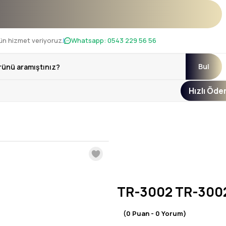
ı !
ün hizmet veriyoruz.
Whatsapp:
0543 229 56 56
Bul
Hızlı Öd
TR-3002 TR-3002
(0 Puan - 0 Yorum)