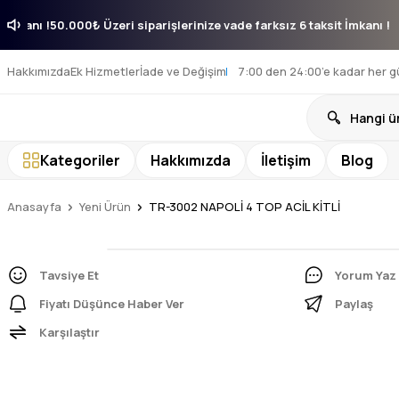
ksit İmkanı !
50.000₺ Üzeri siparişlerinize vade farksız 6 taksit İmkan
Hakkımızda
Ek Hizmetler
İade ve Değişim
7:00 den 24:00’e kadar her g
Kategoriler
Hakkımızda
İletişim
Blog
Anasayfa
Yeni Ürün
TR-3002 NAPOLİ 4 TOP ACİL KİTLİ
Tavsiye Et
Yorum Yaz
Fiyatı Düşünce Haber Ver
Paylaş
Karşılaştır