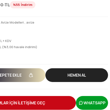
00 TL
%55
İndirim
,
Avize Modelleri
,
avize
TL + KDV
L (%3,00 havale indirimi)
EPETE EKLE
HEMEN AL
LAR İÇİN İLETİŞİME GEÇ
WHATSAPP