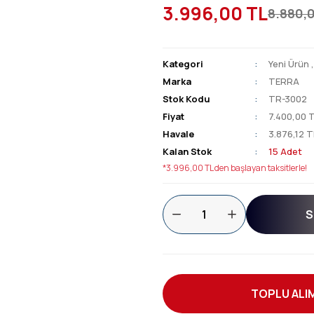
3.996,00 TL
8.880,
Kategori
Yeni Ürün
Marka
TERRA
Stok Kodu
TR-3002
Fiyat
7.400,00 
Havale
3.876,12 T
Kalan Stok
15 Adet
*3.996,00 TL den başlayan taksitlerle!
S
TOPLU ALIM