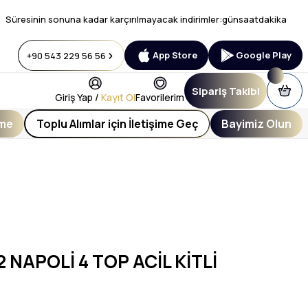
Süresinin sonuna kadar karçırılmayacak indirimler:
gün
saat
dakika
App Store
Google Play
+90 543 229 56 56
Sipariş Takibi
Giriş Yap /
Kayıt Ol
Favorilerim
eme
Toplu Alımlar için İletişime Geç
Bayimiz Olun
 NAPOLİ 4 TOP ACİL KİTLİ