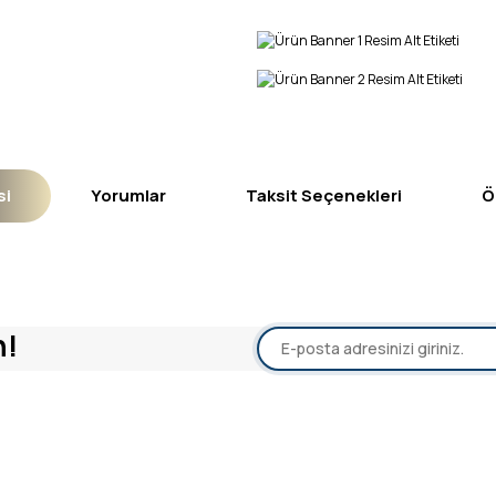
si
Yorumlar
Taksit Seçenekleri
Ö
yetersiz gördüğünüz noktaları öneri formunu kullanarak tarafımıza iletebil
n!
Bu ürüne ilk yorumu siz yapın!
Yorum Yaz