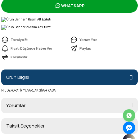
WHATSAPP
Tavsiye Et
Yorum Yaz
Fiyatı Düşünce Haber Ver
Paylaş
Karşılaştır
Ürün Bilgisi
NİL DEKORATİF YUVARLAK SİYAH KASA
Yorumlar
Taksit Seçenekleri
Bu ürüne ilk yorumu siz yapın!