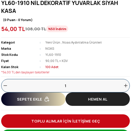
YL60-1910 NİL DEKORATİF YUVARLAK SİYAH
KASA
(0 Puan - 0 Yorum)
54,00 TL
108,00 TL
%50
İndirim
Kategori
Yeni Ürün
,
Noas Aydınlatma Ürünleri
Marka
NOAS
Stok Kodu
YL60-1910
Fiyat
90,00 TL + KDV
Kalan Stok
100 Adet
*54,00 TL den başlayan taksitlerle!
SEPETE EKLE
HEMEN AL
TOPLU ALIMLAR İÇİN İLETİŞİME GEÇ