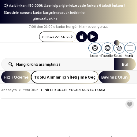
sız 6 taksit İmkanı !
50.000₺ Üzeri siparişlerinize vade farksız 6 taksit İmkanı !
Süresinin sonuna kadar karçırılmayacak indirimler:
gün
saat
dakika
7:00 den 24:00’e kadar her gün hizmet veriyoruz.
+90 543 229 56 56
Hesabım
Favoriler
Sepet
Menü
Bul
Hızlı Ödeme
Toplu Alımlar için İletişime Geç
Bayimiz Olun
Anasayfa
Yeni Ürün
NİL DEKORATİF YUVARLAK SİYAH KASA