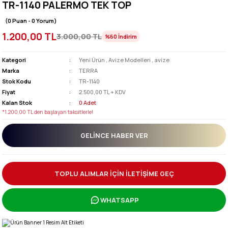
TR-1140 PALERMO TEK TOP
(0 Puan - 0 Yorum)
1.200,00 TL
3.000,00 TL
%60
İndirim
Kategori
Yeni Ürün
,
Avize Modelleri
,
avize
Marka
TERRA
Stok Kodu
TR-1140
Fiyat
2.500,00 TL + KDV
Kalan Stok
0 Adet
*1.200,00 TL den başlayan taksitlerle!
GELINCE HABER VER
TOPLU ALIMLAR İÇİN İLETİŞİME GEÇ
WHATSAPP