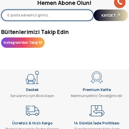
Hemen Abone Olun!
yetersiz gördüğünüz noktaları öneri formunu kullanarak tarafımıza
iletebilirsiniz.
Görüş ve önerileriniz için teşekkür ederiz.
KAYDET
Ürün resmi kalitesiz, bozuk veya görüntülenemiyor.
Bültenlerimizi Takip Edin
Ürün açıklamasında eksik bilgiler bulunuyor.
Instagram’dan Takip Et
Ürün bilgilerinde hatalar bulunuyor.
Ürün fiyatı diğer sitelerden daha pahalı.
Bu ürüne benzer farklı alternatifler olmalı.
Destek
Premium Kalite
Sorularınız için Bize Ulaşın
Memnuniyetiniz Önceliğimizdir
Gönder
Ücretsiz & Hızlı Kargo
14 Günlük İade Politikası