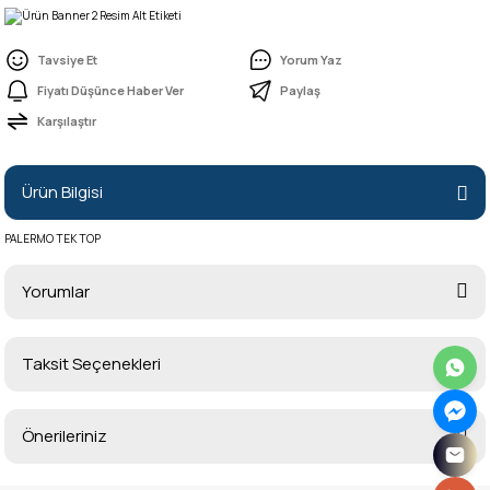
Tavsiye Et
Yorum Yaz
Fiyatı Düşünce Haber Ver
Paylaş
Karşılaştır
Ürün Bilgisi
PALERMO TEK TOP
Yorumlar
Taksit Seçenekleri
Bu ürüne ilk yorumu siz yapın!
Önerileriniz
Yorum Yaz
Bu ürünün fiyat bilgisi, resim, ürün açıklamalarında ve diğer konularda