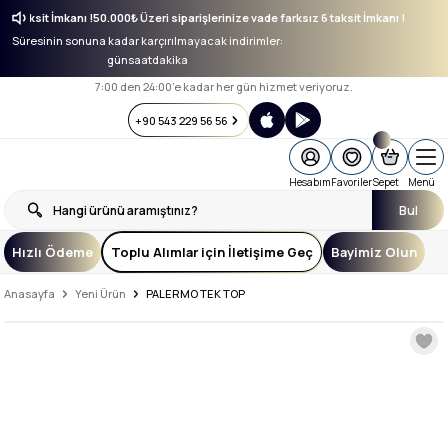
sız 6 taksit İmkanı !
50.000₺ Üzeri siparişlerinize vade farksız 6 taksit İmkanı !
Süresinin sonuna kadar karçırılmayacak indirimler:
gün
saat
dakika
7:00 den 24:00’e kadar her gün hizmet veriyoruz.
+90 543 229 56 56
Hesabım
Favoriler
Sepet
Menü
Bul
Hızlı Ödeme
Toplu Alımlar için İletişime Geç
Bayimiz Olun
Anasayfa
Yeni Ürün
PALERMO TEK TOP