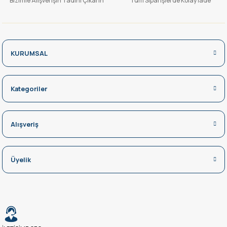
Bizimle Alışverişin Tadını Çıkarın
Tüm Siparişlerde Kolay İade
KURUMSAL
Kategoriler
Alışveriş
Üyelik