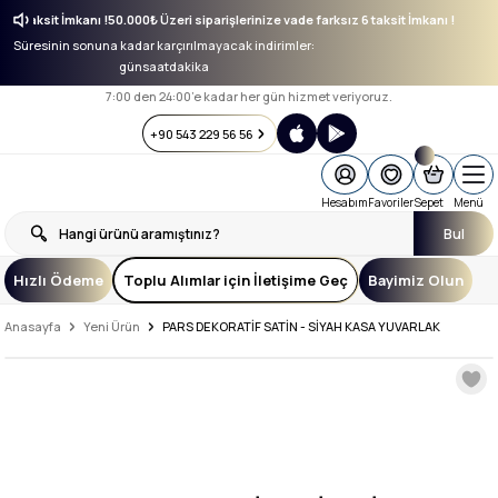
sız 6 taksit İmkanı !
50.000₺ Üzeri siparişlerinize vade farksız 6 taksit İmkanı !
Süresinin sonuna kadar karçırılmayacak indirimler:
gün
saat
dakika
7:00 den 24:00’e kadar her gün hizmet veriyoruz.
+90 543 229 56 56
Hesabım
Favoriler
Sepet
Menü
Bul
Hızlı Ödeme
Toplu Alımlar için İletişime Geç
Bayimiz Olun
Anasayfa
Yeni Ürün
PARS DEKORATİF SATİN - SİYAH KASA YUVARLAK