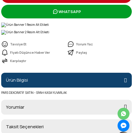
WHATSAPP
Tavsiye Et
Yorum Yaz
Fiyatı Düşünce Haber Ver
Paylaş
Karşılaştır
Ürün Bilgisi
PARS DEKORATİF SATİN - SİYAH KASA YUVARLAK
Yorumlar
Taksit Seçenekleri
Bu ürüne ilk yorumu siz yapın!