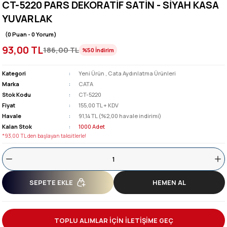
CT-5220 PARS DEKORATİF SATİN - SİYAH KASA
YUVARLAK
(0 Puan - 0 Yorum)
93,00 TL
186,00 TL
%50
İndirim
Kategori
Yeni Ürün
,
Cata Aydınlatma Ürünleri
Marka
CATA
Stok Kodu
CT-5220
Fiyat
155,00 TL + KDV
Havale
91,14 TL (%2,00 havale indirimi)
Kalan Stok
1000 Adet
*93,00 TL den başlayan taksitlerle!
SEPETE EKLE
HEMEN AL
TOPLU ALIMLAR İÇİN İLETİŞİME GEÇ