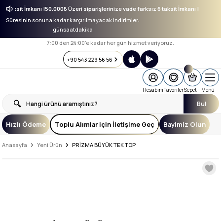
ız 6 taksit İmkanı !
50.000₺ Üzeri siparişlerinize vade farksız 6 taksit İmkanı !
Süresinin sonuna kadar karçırılmayacak indirimler:
gün
saat
dakika
7:00 den 24:00’e kadar her gün hizmet veriyoruz.
+90 543 229 56 56
Hesabım
Favoriler
Sepet
Menü
Bul
Hızlı Ödeme
Toplu Alımlar için İletişime Geç
Bayimiz Olun
Anasayfa
Yeni Ürün
PRİZMA BÜYÜK TEK TOP