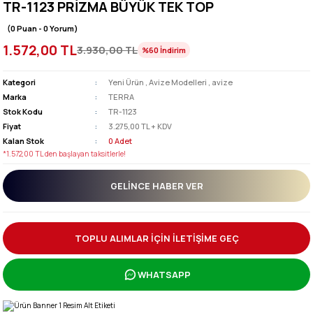
TR-1123 PRİZMA BÜYÜK TEK TOP
(0 Puan - 0 Yorum)
1.572,00 TL
3.930,00 TL
%60
İndirim
Kategori
Yeni Ürün
,
Avize Modelleri
,
avize
Marka
TERRA
Stok Kodu
TR-1123
Fiyat
3.275,00 TL + KDV
Kalan Stok
0 Adet
*1.572,00 TL den başlayan taksitlerle!
GELINCE HABER VER
TOPLU ALIMLAR İÇİN İLETİŞİME GEÇ
WHATSAPP