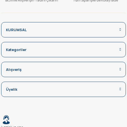
Bizimle Alışverişin Tadını Çıkarın
Tüm Siparişlerde Kolay İade
KURUMSAL
Kategoriler
Alışveriş
Üyelik