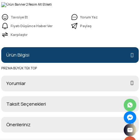
Tavsiye Et
Yorum Yaz
Fiyatı Düşünce Haber Ver
Paylaş
Karşılaştır
Ürün Bilgisi
PRİZMA BÜYÜK TEK TOP
Yorumlar
Taksit Seçenekleri
Bu ürüne ilk yorumu siz yapın!
Önerileriniz
Yorum Yaz
Bu ürünün fiyat bilgisi, resim, ürün açıklamalarında ve diğer konularda