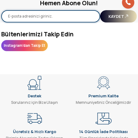
Hemen Abone Olun!
yetersiz gördüğünüz noktaları öneri formunu kullanarak tarafımıza
iletebilirsiniz.
Görüş ve önerileriniz için teşekkür ederiz.
KAYDET
Ürün resmi kalitesiz, bozuk veya görüntülenemiyor.
Bültenlerimizi Takip Edin
Ürün açıklamasında eksik bilgiler bulunuyor.
Instagram’dan Takip Et
Ürün bilgilerinde hatalar bulunuyor.
Ürün fiyatı diğer sitelerden daha pahalı.
Bu ürüne benzer farklı alternatifler olmalı.
Destek
Premium Kalite
Sorularınız için Bize Ulaşın
Memnuniyetiniz Önceliğimizdir
Gönder
Ücretsiz & Hızlı Kargo
14 Günlük İade Politikası