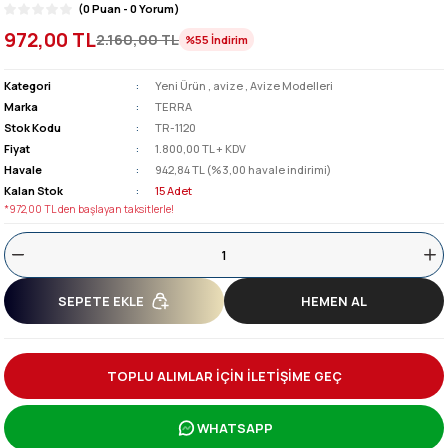
(0 Puan - 0 Yorum)
972,00 TL
2.160,00 TL
%55
İndirim
Kategori
Yeni Ürün
,
avize
,
Avize Modelleri
Marka
TERRA
Stok Kodu
TR-1120
Fiyat
1.800,00 TL + KDV
Havale
942,84 TL (%3,00 havale indirimi)
Kalan Stok
15 Adet
*972,00 TL den başlayan taksitlerle!
SEPETE EKLE
HEMEN AL
TOPLU ALIMLAR İÇİN İLETİŞİME GEÇ
WHATSAPP