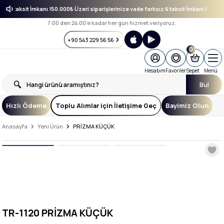
ksız 6 taksit İmkanı !
50.000₺ Üzeri siparişlerinize vade farksız 6 taksit İmkanı !
7:00 den 24:00’e kadar her gün hizmet veriyoruz.
+90 543 229 56 56
0
Hesabım
Favoriler
Sepet
Menü
Bul
Hızlı Ödeme
Toplu Alımlar için İletişime Geç
Bayimiz Olun
Anasayfa
Yeni Ürün
PRİZMA KÜÇÜK
TR-1120 PRİZMA KÜÇÜK