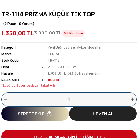
TR-1118 PRİZMA KÜÇÜK TEK TOP
(0 Puan - 0 Yorum)
1.350,00 TL
3.000,00 TL
%55
İndirim
Kategori
Yeni Ürün
,
avize
,
Avize Modelleri
Marka
TERRA
Stok Kodu
TR-1118
Fiyat
2.500,00 TL + KDV
Havale
1.309,50 TL (%3,00 havale indirimi)
Kalan Stok
15 Adet
*1.350,00 TL den başlayan taksitlerle!
SEPETE EKLE
HEMEN AL
TOPLU ALIMLAR İÇİN İLETİŞİME GEÇ