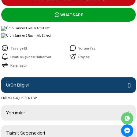
WHATSAPP
Tavsiye Et
Yorum Yaz
Fiyatı Düşünce Haber Ver
Paylaş
Karşılaştır
Ürün Bilgisi
PRİZMA KÜÇÜK TEK TOP
Yorumlar
Taksit Seçenekleri
Bu ürüne ilk yorumu siz yapın!