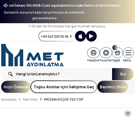
ız 6 taksit İmkanı !
50.000₺ Üzeri siparişlerinize vade farksız 6 taksit İmkanı !
Süresinin sonuna kadar karçırılmayacak indirimler:
gün
saat
dakika
7:00 den 24:00’e kadar her gün hizmet veriyoruz.
+90 543 229 56 56
Hesabım
Favoriler
Sepet
Menü
Bul
Hızlı Ödeme
Toplu Alımlar için İletişime Geç
Bayimiz Olun
Anasayfa
Yeni Ürün
PRİZMA KÜÇÜK TEK TOP