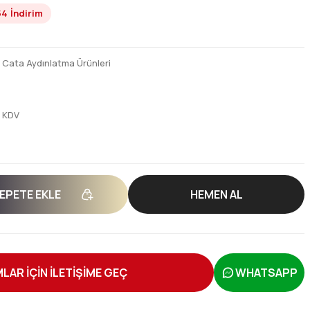
54
İndirim
,
Cata Aydınlatma Ürünleri
+ KDV
EPETE EKLE
HEMEN AL
LAR İÇİN İLETİŞİME GEÇ
WHATSAPP