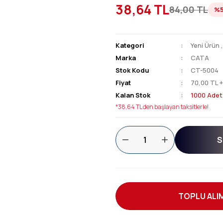
38,64 TL
84,00 TL
%
Kategori
Yeni Ürün
Marka
CATA
Stok Kodu
CT-5004
Fiyat
70,00 TL 
Kalan Stok
1000 Adet
*38,64 TL den başlayan taksitlerle!
S
TOPLU ALIM