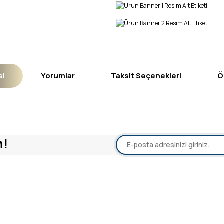
si
Yorumlar
Taksit Seçenekleri
Ö
yetersiz gördüğünüz noktaları öneri formunu kullanarak tarafımıza iletebil
n!
Bu ürüne ilk yorumu siz yapın!
Yorum Yaz