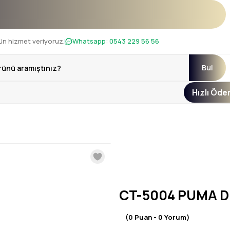
nı !
ün hizmet veriyoruz.
Whatsapp:
0543 229 56 56
Bul
Hızlı Öd
CT-5004 PUMA D
(0 Puan - 0 Yorum)