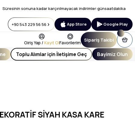
Süresinin sonuna kadar karçırılmayacak indirimler:
gün
saat
dakika
App Store
Google Play
+90 543 229 56 56
Sipariş Takibi
Giriş Yap /
Kayıt Ol
Favorilerim
eme
Toplu Alımlar için İletişime Geç
Bayimiz Olun
EKORATİF SİYAH KASA KARE