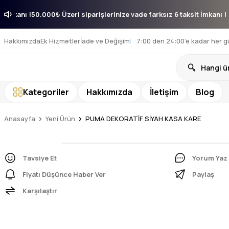
aksit İmkanı !
50.000₺ Üzeri siparişlerinize vade farksız 6 taksit İmka
Hakkımızda
Ek Hizmetler
İade ve Değişim
7:00 den 24:00’e kadar her g
Kategoriler
Hakkımızda
İletişim
Blog
Anasayfa
Yeni Ürün
PUMA DEKORATİF SİYAH KASA KARE
Tavsiye Et
Yorum Yaz
Fiyatı Düşünce Haber Ver
Paylaş
Karşılaştır