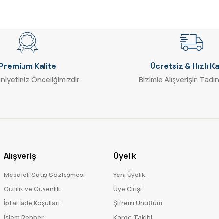
Gönder
Premium Kalite
Ücretsiz & Hızlı K
iyetiniz Önceliğimizdir
Bizimle Alışverişin Tadın
Alışveriş
Üyelik
Mesafeli Satış Sözleşmesi
Yeni Üyelik
Gizlilik ve Güvenlik
Üye Girişi
İptal İade Koşulları
Şifremi Unuttum
İşlem Rehberi
Kargo Takibi