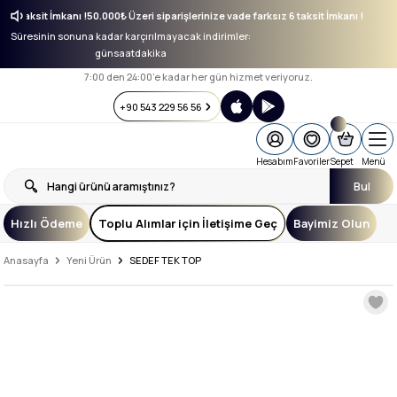
ksız 6 taksit İmkanı !
50.000₺ Üzeri siparişlerinize vade farksız 6 taksit İmkanı !
Süresinin sonuna kadar karçırılmayacak indirimler:
gün
saat
dakika
7:00 den 24:00’e kadar her gün hizmet veriyoruz.
+90 543 229 56 56
Hesabım
Favoriler
Sepet
Menü
Bul
Hızlı Ödeme
Toplu Alımlar için İletişime Geç
Bayimiz Olun
Anasayfa
Yeni Ürün
SEDEF TEK TOP