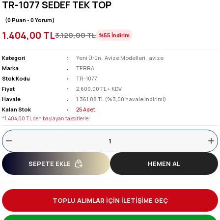
TR-1077 SEDEF TEK TOP
(0 Puan - 0 Yorum)
1.404,00 TL
3.120,00 TL
%55
İndirim
Kategori
Yeni Ürün
,
Avize Modelleri
,
avize
Marka
TERRA
Stok Kodu
TR-1077
Fiyat
2.600,00 TL + KDV
Havale
1.361,88 TL (%3,00 havale indirimi)
Kalan Stok
25 Adet
*1.404,00 TL den başlayan taksitlerle!
SEPETE EKLE
HEMEN AL
TOPLU ALIMLAR İÇİN İLETİŞİME GEÇ